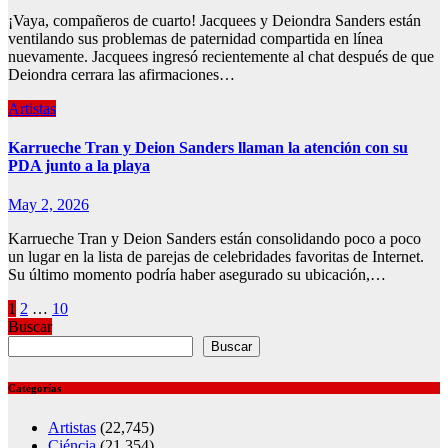
¡Vaya, compañeros de cuarto! Jacquees y Deiondra Sanders están
ventilando sus problemas de paternidad compartida en línea
nuevamente. Jacquees ingresó recientemente al chat después de que
Deiondra cerrara las afirmaciones…
Artistas
Karrueche Tran y Deion Sanders llaman la atención con su
PDA junto a la playa
May 2, 2026
Karrueche Tran y Deion Sanders están consolidando poco a poco
un lugar en la lista de parejas de celebridades favoritas de Internet.
Su último momento podría haber asegurado su ubicación,…
Posts
1
2
…
10
Buscar
pagination
Buscar
Categorías
Artistas
(22,745)
Ciéncia
(21,354)