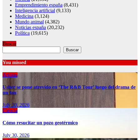
Emprendimiento españa
(8,431)
Inteligencia artificial
(9,133)
Medicina
(3,124)
Mundo animal
(4,382)
Noticias españa
(20,232)
Política
(19,615)
Buscar
Buscar
You missed
Artistas
Usher se pone atrevido en ‘The R&B Tour’ luego del drama de
un fan
July 30, 2026
Ciéncia
Cómo resucitar un pozo geotérmico
July 30, 2026