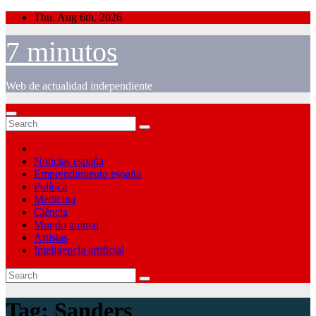
Skip
Thu. Aug 6th, 2026
to
content
7 minutos
Web de actualidad independiente
Noticias españa
Emprendimiento españa
Política
Medicina
Ciéncia
Mundo animal
Artistas
Inteligencia artificial
Tag:
Sanders