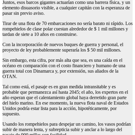
Juntos, esos barcos gigantes actuarían como una barrera física, y un
elemento disuasorio visible, a cualquier capitán con la esperanza de
pasar sin previo aviso.
Tirar de una flota de 70 embarcaciones no sería barato ni rápido. Los
rompehielos de clase polar cuestan alrededor de $ 1 mil millones y
tardan de siete a 10 años en construirse.
Con la incorporación de nuevos buques de guerra y personal, el
proyecto de ley probablemente superaría los $ 50 mil millones.
Sin embargo, esta cifra, por más alta que sea, es una caída en el
océano en comparación con el costo financiero y humano de una
guerra total con Dinamarca y, por extensión, sus aliados de la
OTAN.
Tal como está, el pasaje es en gran medida intransitable y es
probable que permanezca así hasta 2045; el año, los expertos en el
año esperan que el calentamiento global haya derretido gran parte
del hielo marino. En ese momento, la nueva flota naval de Estados
Unidos podría estar lista para la acción, hipotéticamente, por
supuesto.
Usando los rompehielos para despejar un camino, los vasos podrían
subir de manera lenta, y subrepticia subir y anclar a lo largo del
pasaje de 900 millas con facilidad.