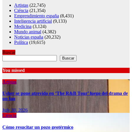
Artistas
(22,745)
Ciéncia
(21,354)
Emprendimiento españa
(8,431)
Inteligencia artificial
(9,133)
Medicina
(3,124)
Mundo animal
(4,382)
Noticias españa
(20,232)
Política
(19,615)
Buscar
Buscar
You missed
Artistas
Usher se pone atrevido en ‘The R&B Tour’ luego del drama de
un fan
July 30, 2026
Ciéncia
Cómo resucitar un pozo geotérmico