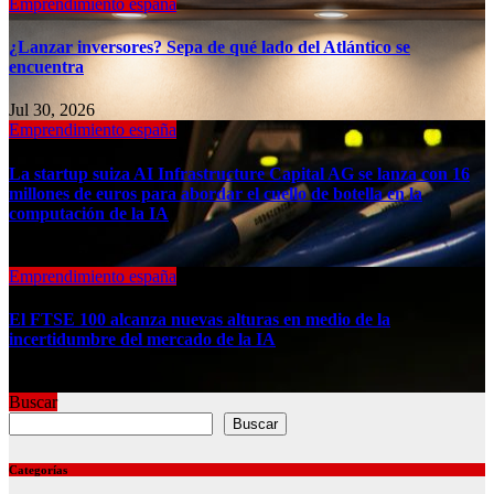
Emprendimiento españa
¿Lanzar inversores? Sepa de qué lado del Atlántico se
encuentra
Jul 30, 2026
Emprendimiento españa
La startup suiza AI Infrastructure Capital AG se lanza con 16
millones de euros para abordar el cuello de botella en la
computación de la IA
Jul 30, 2026
Emprendimiento españa
El FTSE 100 alcanza nuevas alturas en medio de la
incertidumbre del mercado de la IA
Jul 30, 2026
Buscar
Buscar
Categorías