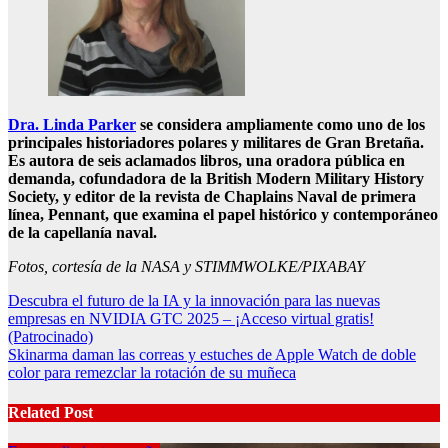
Dra. Linda Parker
se considera ampliamente como uno de los
principales historiadores polares y militares de Gran Bretaña.
Es autora de seis aclamados libros, una oradora pública en
demanda, cofundadora de la British Modern Military History
Society, y editor de la revista de Chaplains Naval de primera
línea, Pennant, que examina el papel histórico y contemporáneo
de la capellanía naval.
Fotos, cortesía de la NASA y STIMMWOLKE/PIXABAY
Post
Descubra el futuro de la IA y la innovación para las nuevas
empresas en NVIDIA GTC 2025 – ¡Acceso virtual gratis!
navigation
(Patrocinado)
Skinarma daman las correas y estuches de Apple Watch de doble
color para remezclar la rotación de su muñeca
Related Post