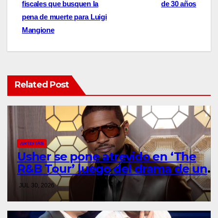
fiscales que busquen la
de 30 años
pena de muerte para Luigi
Mangione
Related Post
ARTISTAS
Usher se pone atrevido en ‘The
R&B Tour’ luego del drama de un
fan
JUL 30, 2026