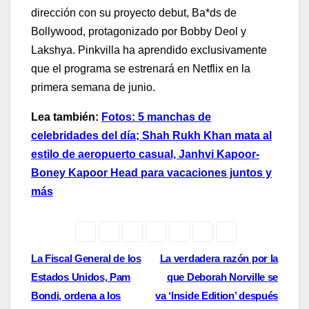
dirección con su proyecto debut, Ba*ds de
Bollywood, protagonizado por Bobby Deol y
Lakshya. Pinkvilla ha aprendido exclusivamente
que el programa se estrenará en Netflix en la
primera semana de junio.
Lea también:
Fotos: 5 manchas de
celebridades del día; Shah Rukh Khan mata al
estilo de aeropuerto casual, Janhvi Kapoor-
Boney Kapoor Head para vacaciones juntos y
más
Post
La Fiscal General de los
La verdadera razón por la
Estados Unidos, Pam
que Deborah Norville se
navigation
Bondi, ordena a los
va ‘Inside Edition’ después