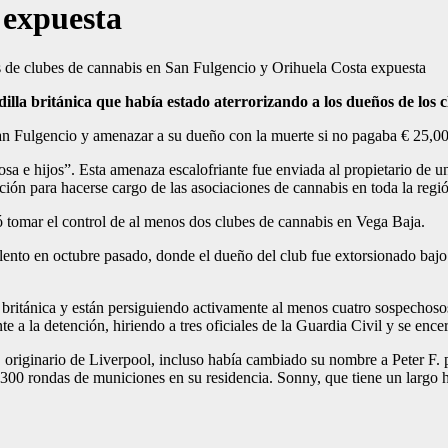
 expuesta
lla británica que había estado aterrorizando a los dueños de los c
an Fulgencio y amenazar a su dueño con la muerte si no pagaba € 25,000
sa e hijos”. Esta amenaza escalofriante fue enviada al propietario de un
ación para hacerse cargo de las asociaciones de cannabis en toda la regi
ó tomar el control de al menos dos clubes de cannabis en Vega Baja.
ento en octubre pasado, donde el dueño del club fue extorsionado bajo 
 británica y están persiguiendo activamente al menos cuatro sospechosos
 a la detención, hiriendo a tres oficiales de la Guardia Civil y se encer
originario de Liverpool, incluso había cambiado su nombre a Peter F. par
 300 rondas de municiones en su residencia. Sonny, que tiene un largo hi