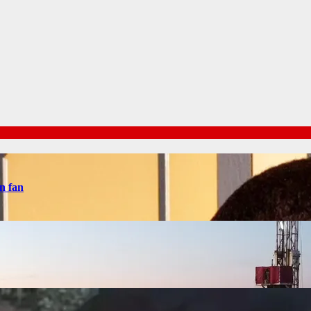
n fan