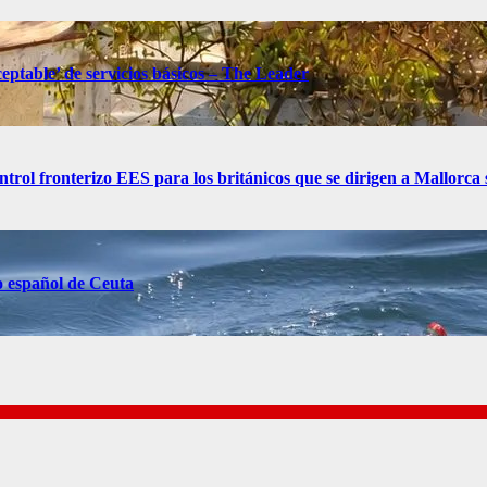
eptable’ de servicios básicos – The Leader
control fronterizo EES para los británicos que se dirigen a Mallorc
o español de Ceuta