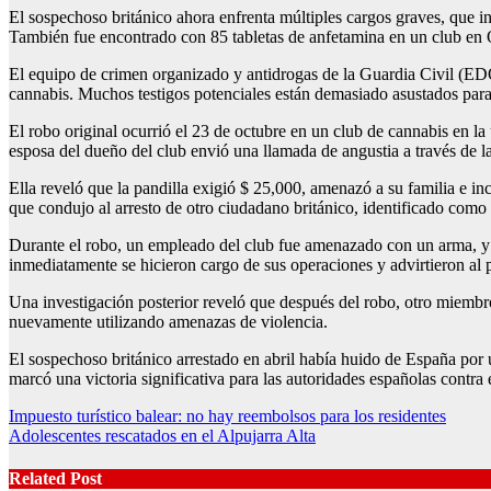
El sospechoso británico ahora enfrenta múltiples cargos graves, que inc
También fue encontrado con 85 tabletas de anfetamina en un club en O
El equipo de crimen organizado y antidrogas de la Guardia Civil (EDOA
cannabis. Muchos testigos potenciales están demasiado asustados para 
El robo original ocurrió el 23 de octubre en un club de cannabis en l
esposa del dueño del club envió una llamada de angustia a través de 
Ella reveló que la pandilla exigió $ 25,000, amenazó a su familia e i
que condujo al arresto de otro ciudadano británico, identificado como u
Durante el robo, un empleado del club fue amenazado con un arma, y ​​l
inmediatamente se hicieron cargo de sus operaciones y advirtieron al p
Una investigación posterior reveló que después del robo, otro miembro
nuevamente utilizando amenazas de violencia.
El sospechoso británico arrestado en abril había huido de España por 
marcó una victoria significativa para las autoridades españolas contra 
Post
Impuesto turístico balear: no hay reembolsos para los residentes
Adolescentes rescatados en el Alpujarra Alta
navigation
Related Post