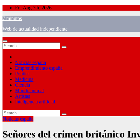
Skip
Fri. Aug 7th, 2026
to
7 minutos
content
Web de actualidad independiente
Noticias españa
Emprendimiento españa
Política
Medicina
Ciéncia
Mundo animal
Artistas
Inteligencia artificial
Noticias españa
Señores del crimen británico In