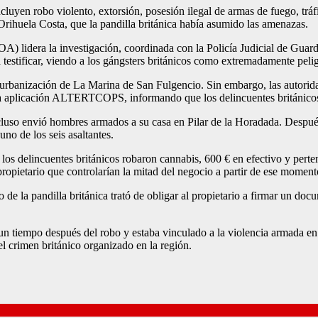
luyen robo violento, extorsión, posesión ilegal de armas de fuego, tráfic
rihuela Costa, que la pandilla británica había asumido las amenazas.
) lidera la investigación, coordinada con la Policía Judicial de Guarda
testificar, viendo a los gángsters británicos como extremadamente peli
a urbanización de La Marina de San Fulgencio. Sin embargo, las autorid
la aplicación ALTERTCOPS, informando que los delincuentes británicos d
ncluso envió hombres armados a su casa en Pilar de la Horadada. Despué
no de los seis asaltantes.
os delincuentes británicos robaron cannabis, 600 € en efectivo y perten
ropietario que controlarían la mitad del negocio a partir de ese moment
 de la pandilla británica trató de obligar al propietario a firmar un d
un tiempo después del robo y estaba vinculado a la violencia armada en 
el crimen británico organizado en la región.