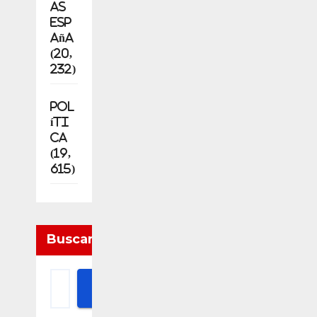
as
esp
aña
(20,
232)
Pol
íti
ca
(19,
615)
Buscar
Buscar