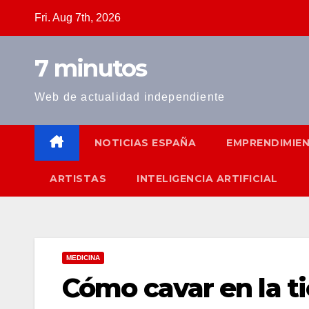
Skip
Fri. Aug 7th, 2026
to
content
7 minutos
Web de actualidad independiente
NOTICIAS ESPAÑA
EMPRENDIMIE
ARTISTAS
INTELIGENCIA ARTIFICIAL
MEDICINA
Cómo cavar en la ti