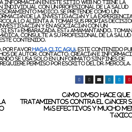
 información en este sitio web no tiene la
n individual con un profesional de la salud
sesoramiento médico. Se pretende como un
rmación de la investigación y la experiencia
Mercola lo alienta a tomar sus propias decisi
 investigación y en asociación con un
. Si está embarazada, está amamantando, toma
édica, consulte a su profesional de la salud
 este contenido.
o, por favor
haga clic aquí
. Este contenido pu
hos de autor, contacto, creación e informaci
ando se usa solo en un formato sin fines de
 requiere permiso por escrito del Dr. Mercola.
Cómo DMSO hace que
la
tratamientos contra el cáncer 
io
más efectivos y mucho m
tóxic