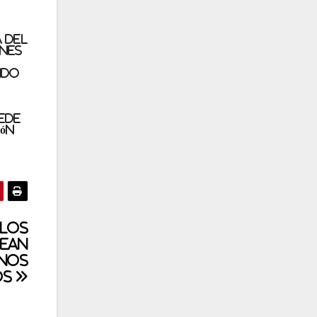
 del
ones
ndo
ede
ón
 los
sean
enos
os