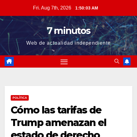
Skip
Fri. Aug 7th, 2026
1:50:04 AM
to
content
7 minutos
Web de actualidad independiente
POLÍTICA
Cómo las tarifas de
Trump amenazan el
estado de derecho