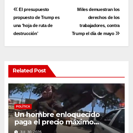
Post
El presupuesto
Miles demuestran los
propuesto de Trump es
derechos de los
navigation
una ‘hoja de ruta de
trabajadores, contra
destrucción’
Trump el día de mayo
Related Post
POLÍTICA
Un hombre enloquecido
paga el precio máximo
después de llevar un cuchillo
JUL 30, 2026