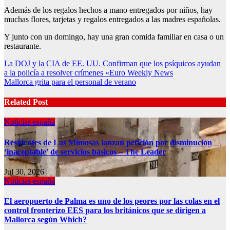
Además de los regalos hechos a mano entregados por niños, hay
muchas flores, tarjetas y regalos entregados a las madres españolas.
Y junto con un domingo, hay una gran comida familiar en casa o un
restaurante.
Post
La DOJ y la CIA de EE. UU. Confirman que los psíquicos ayudan
a la policía a resolver crímenes «Euro Weekly News
navigation
Mallorca grita para el personal de verano
Related Post
Noticias españa
Residentes de Las Mimosas lanzan petición por disminución
‘inaceptable’ de servicios básicos – The Leader
Jul 30, 2026
Noticias españa
El aeropuerto de Palma es uno de los peores por las colas en el
control fronterizo EES para los británicos que se dirigen a
Mallorca según Which?