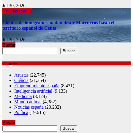
Jul 30, 2026
Noticias españa
Cientos de inmigrantes nadan desde Marruecos hasta el
territorio español de Ceuta
Jul 30, 2026
Buscar
Buscar
Categorías
Artistas
(22,745)
Ciéncia
(21,354)
Emprendimiento españa
(8,431)
Inteligencia artificial
(9,133)
Medicina
(3,124)
Mundo animal
(4,382)
Noticias españa
(20,232)
Política
(19,615)
Buscar
Buscar