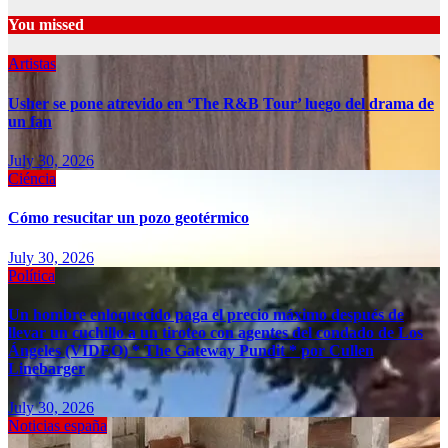
You missed
Artistas
Usher se pone atrevido en ‘The R&B Tour’ luego del drama de
un fan
July 30, 2026
Ciéncia
Cómo resucitar un pozo geotérmico
July 30, 2026
Política
Un hombre enloquecido paga el precio máximo después de
llevar un cuchillo a un tiroteo con agentes del condado de Los
Ángeles (VIDEO) * The Gateway Pundit * por Cullen
Linebarger
July 30, 2026
Noticias españa