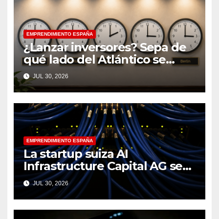
EMPRENDIMIENTO ESPAÑA
¿Lanzar inversores? Sepa de
qué lado del Atlántico se
encuentra
JUL 30, 2026
EMPRENDIMIENTO ESPAÑA
La startup suiza AI
Infrastructure Capital AG se
lanza con 16 millones de
JUL 30, 2026
euros para abordar el cuello
de botella en la computación
de la IA