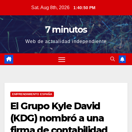
Skip
Sat. Aug 8th, 2026
1:40:50 PM
to
content
7 minutos
Web de actualidad independiente
EMPRENDIMIENTO ESPAÑA
El Grupo Kyle David
(KDG) nombró a una
firma de contabilidad