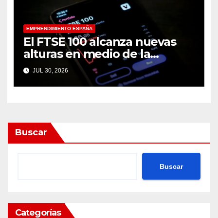
EMPRENDIMIENTO ESPAÑA
El FTSE 100 alcanza nuevas
alturas en medio de la
incertidumbre del mercado
JUL 30, 2026
de la IA
Buscar
Buscar
Categorías