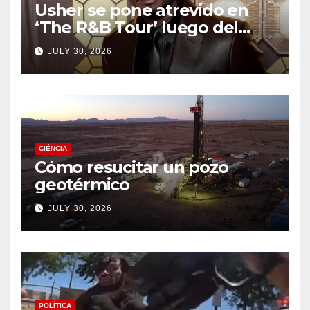
Usher se pone atrevido en
‘The R&B Tour’ luego del
drama de un fan
JULY 30, 2026
CIÉNCIA
Cómo resucitar un pozo
geotérmico
JULY 30, 2026
POLÍTICA