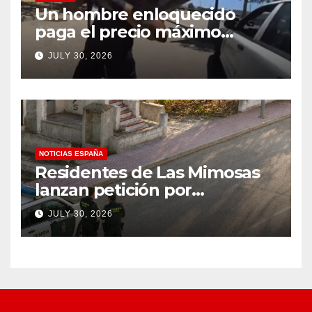
Un hombre enloquecido
paga el precio máximo
después de llevar un cuchillo
JULY 30, 2026
a un tiroteo con agentes del
condado de Los Ángeles
(VIDEO) * The Gateway
Pundit * por Cullen
Linebarger
NOTICIAS ESPAÑA
Residentes de Las Mimosas
lanzan petición por
disminución ‘inaceptable’ de
JULY 30, 2026
servicios básicos – The
Leader