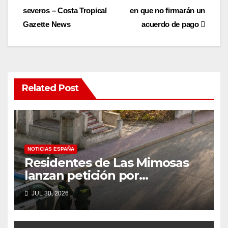
severos – Costa Tropical
en que no firmarán un
navigation
Gazette News
acuerdo de pago
Related Post
NOTICIAS ESPAÑA
Residentes de Las Mimosas
lanzan petición por
disminución ‘inaceptable’ de
JUL 30, 2026
servicios básicos – The Leader