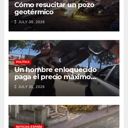
Cómo resucitar un pozo
geotérmico
JULY 30, 2026
POLÍTICA
Un hombre enloquecido
paga el precio máximo
después de llevar un cuchillo
JULY 30, 2026
a un tiroteo con agentes del
condado de Los Ángeles
(VIDEO) * The Gateway
Pundit * por Cullen
Linebarger
NOTICIAS ESPAÑA