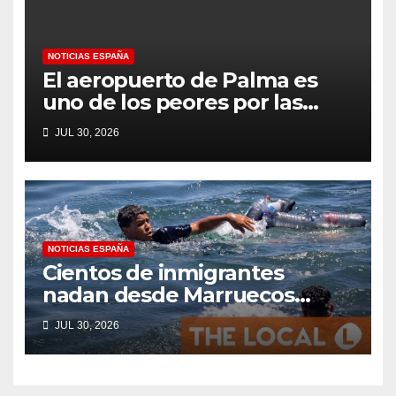
NOTICIAS ESPAÑA
El aeropuerto de Palma es
uno de los peores por las
colas en el control fronterizo
JUL 30, 2026
EES para los británicos que se
dirigen a Mallorca según
Which?
NOTICIAS ESPAÑA
Cientos de inmigrantes
nadan desde Marruecos
hasta el territorio español de
JUL 30, 2026
Ceuta