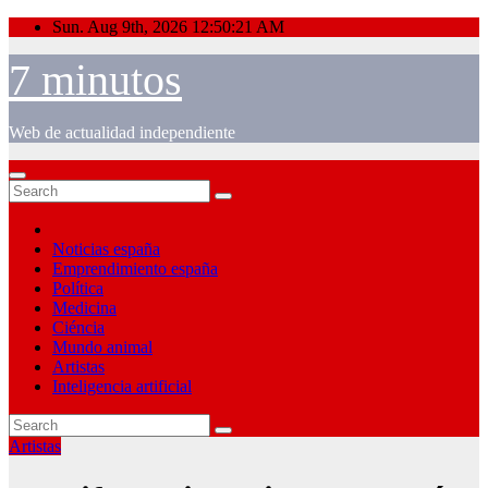
Skip
Sun. Aug 9th, 2026
12:50:22 AM
to
content
7 minutos
Web de actualidad independiente
Noticias españa
Emprendimiento españa
Política
Medicina
Ciéncia
Mundo animal
Artistas
Inteligencia artificial
Artistas