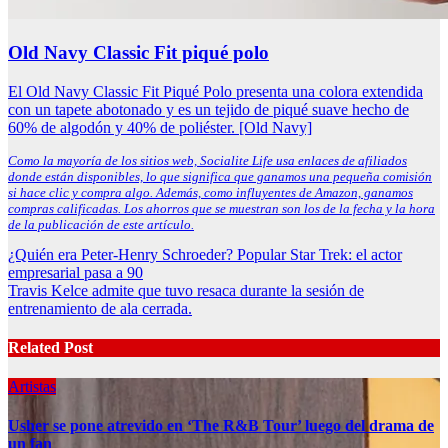
Old Navy Classic Fit piqué polo
El Old Navy Classic Fit Piqué Polo presenta una colora extendida
con un tapete abotonado y es un tejido de piqué suave hecho de
60% de algodón y 40% de poliéster. [Old Navy]
Como la mayoría de los sitios web, Socialite Life usa enlaces de afiliados
donde están disponibles, lo que significa que ganamos una pequeña comisión
si hace clic y compra algo. Además, como influyentes de Amazon, ganamos
compras calificadas. Los ahorros que se muestran son los de la fecha y la hora
de la publicación de este artículo.
Post
¿Quién era Peter-Henry Schroeder? Popular Star Trek: el actor
empresarial pasa a 90
navigation
Travis Kelce admite que tuvo resaca durante la sesión de
entrenamiento de ala cerrada.
Related Post
Artistas
Usher se pone atrevido en ‘The R&B Tour’ luego del drama de
un fan