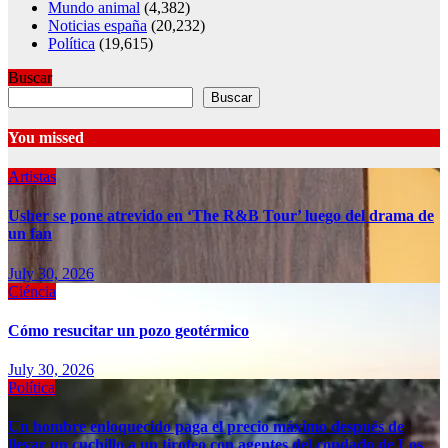
Mundo animal
(4,382)
Noticias españa
(20,232)
Política
(19,615)
Buscar
Buscar
You missed
Artistas
Usher se pone atrevido en ‘The R&B Tour’ luego del drama de
un fan
July 30, 2026
Ciéncia
Cómo resucitar un pozo geotérmico
July 30, 2026
Política
Un hombre enloquecido paga el precio máximo después de
llevar un cuchillo a un tiroteo con agentes del condado de Los