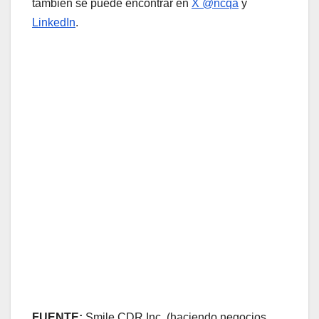
también se puede encontrar en
X @ncqa
y
LinkedIn
.
FUENTE:
Smile CDR Inc. (haciendo negocios