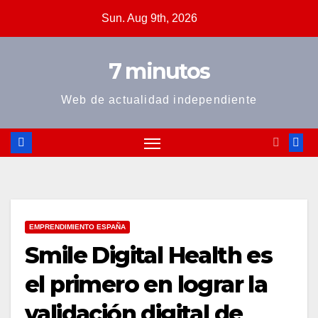
Skip
Sun. Aug 9th, 2026
to
content
7 minutos
Web de actualidad independiente
EMPRENDIMIENTO ESPAÑA
Smile Digital Health es
el primero en lograr la
validación digital de