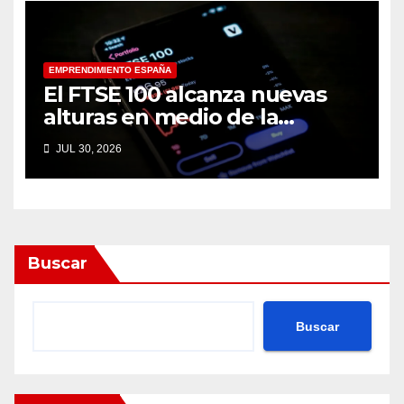
de la IA
EMPRENDIMIENTO ESPAÑA
El FTSE 100 alcanza nuevas
alturas en medio de la
incertidumbre del mercado
JUL 30, 2026
de la IA
Buscar
Buscar