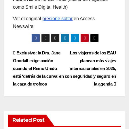
como Smile Digital Health)
Ver el original
presione soltar
en Access
Newswire
Post
Exclusivo: la Dra. Jane
Los viajeros de los EAU
Goodall exige acción
planean más viajes
navigation
cuando el Reino Unido
internacionales en 2025,
está ‘detrás de la curva’ en
con seguridad y seguro en
la caza de trofeos
la agenda
Related Post