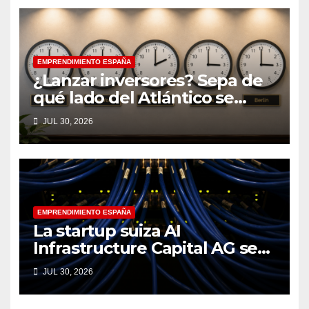
EMPRENDIMIENTO ESPAÑA
¿Lanzar inversores? Sepa de
qué lado del Atlántico se
encuentra
JUL 30, 2026
EMPRENDIMIENTO ESPAÑA
La startup suiza AI
Infrastructure Capital AG se
lanza con 16 millones de
JUL 30, 2026
euros para abordar el cuello
de botella en la computación