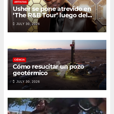
ARTISTAS
Usher se pone atrevido en
‘The R&B Tour’ luego del
drama de un fan
JULY 30, 2026
CIÉNCIA
Cómo resucitar un pozo
geotérmico
JULY 30, 2026