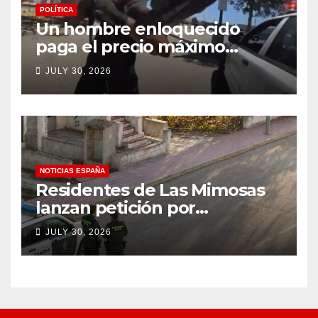
POLÍTICA
Un hombre enloquecido
paga el precio máximo
después de llevar un cuchillo
JULY 30, 2026
a un tiroteo con agentes del
condado de Los Ángeles
(VIDEO) * The Gateway
Pundit * por Cullen
Linebarger
NOTICIAS ESPAÑA
Residentes de Las Mimosas
lanzan petición por
disminución ‘inaceptable’ de
JULY 30, 2026
servicios básicos – The
Leader