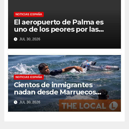
NOTICIAS ESPAÑA
El aeropuerto de Palma es
uno de los peores por las
colas en el control fronterizo
JUL 30, 2026
EES para los británicos que se
dirigen a Mallorca según
Which?
NOTICIAS ESPAÑA
Cientos de inmigrantes
nadan desde Marruecos
hasta el territorio español de
JUL 30, 2026
Ceuta