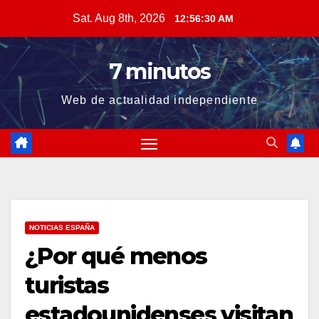
Skip
Sat. Aug 8th, 2026
12:56:30 AM
to
content
7 minutos
Web de actualidad independiente
NOTICIAS ESPAÑA
¿Por qué menos
turistas
estadounidenses visitan