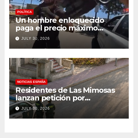
POLÍTICA
Un hombre enloquecido
paga el precio máximo
después de llevar un cuchillo
JULY 30, 2026
a un tiroteo con agentes del
condado de Los Ángeles
(VIDEO) * The Gateway
Pundit * por Cullen
Linebarger
NOTICIAS ESPAÑA
Residentes de Las Mimosas
lanzan petición por
disminución ‘inaceptable’ de
JULY 30, 2026
servicios básicos – The
Leader