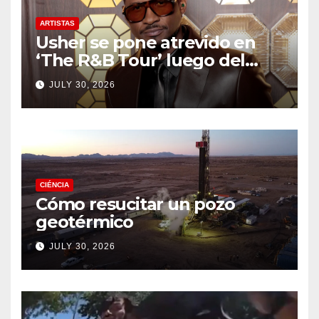
ARTISTAS
Usher se pone atrevido en
‘The R&B Tour’ luego del
drama de un fan
JULY 30, 2026
CIÉNCIA
Cómo resucitar un pozo
geotérmico
JULY 30, 2026