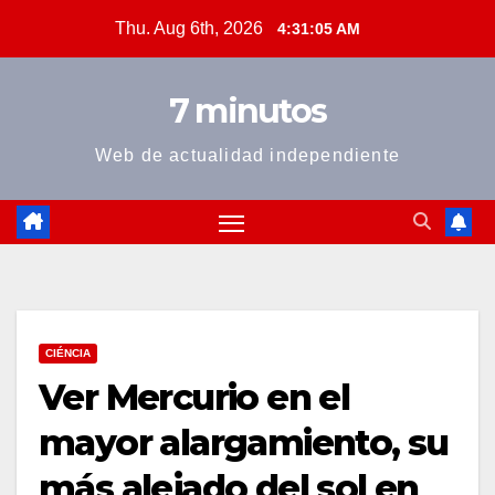
Skip
Thu. Aug 6th, 2026
4:31:05 AM
to
content
7 minutos
Web de actualidad independiente
CIÉNCIA
Ver Mercurio en el
mayor alargamiento, su
más alejado del sol en