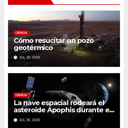
CIÉNCIA
Cómo resucitar un pozo
geotérmico
JUL 30, 2026
CIÉNCIA
La nave espacial rodeará el
asteroide Apophis durante el
fatídico sobrevuelo de la
JUL 30, 2026
Tierra en 2029