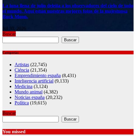
La luna llena de julio deleita a los observadores del cielo de todo
el mundo. Aquí están nuestras mejores fotos de la majestuosa
Buck Moon.
Jul 30, 2026
Buscar
Buscar
Categorías
Artistas
(22,745)
Ciéncia
(21,354)
Emprendimiento españa
(8,431)
Inteligencia artificial
(9,133)
Medicina
(3,124)
Mundo animal
(4,382)
Noticias españa
(20,232)
Política
(19,615)
Buscar
Buscar
You missed