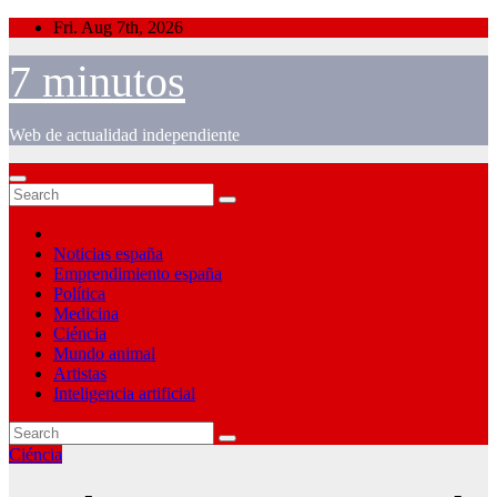
Skip
Fri. Aug 7th, 2026
to
content
7 minutos
Web de actualidad independiente
Noticias españa
Emprendimiento españa
Política
Medicina
Ciéncia
Mundo animal
Artistas
Inteligencia artificial
Ciéncia