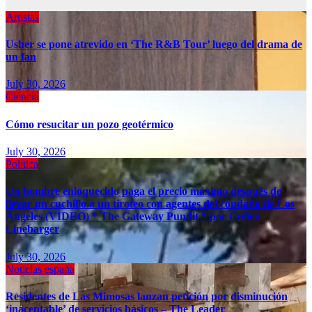
Artistas
Usher se pone atrevido en ‘The R&B Tour’ luego del drama de
un fan
July 30, 2026
Ciéncia
Cómo resucitar un pozo geotérmico
July 30, 2026
Política
Un hombre enloquecido paga el precio máximo después de
llevar un cuchillo a un tiroteo con agentes del condado de Los
Ángeles (VIDEO) * The Gateway Pundit * por Cullen
Linebarger
July 30, 2026
Noticias españa
Residentes de Las Mimosas lanzan petición por disminución
‘inaceptable’ de servicios básicos – The Leader