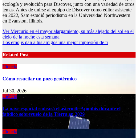
ecología y evolución para Discover, junto con una variedad de otros
temas. Antes de unirse al equipo de Discover como editor asistente
en 2022, Sam estudió periodismo en la Universidad Northwestern
en Evanston, Illinois.
Post
Ver Mercurio en el mayor alargamiento, su más alejado del sol en el
cielo de la noche esta semana
navigation
Los emojis dan a tus amigos una mejor impresión de ti
Related Post
Ciéncia
Cómo resucitar un pozo geotérmico
Jul 30, 2026
Ciéncia
La nave espacial rodeará el asteroide Apophis durante el
fatídico sobrevuelo de la Tierra en 2029
Jul 30, 2026
Ciéncia