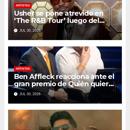
ARTISTAS
Usher se pone atrevido en
‘The R&B Tour’ luego del
drama de un fan
JUL 30, 2026
ARTISTAS
Ben Affleck reacciona ante el
gran premio de Quién quiere
ser millonario
JUL 30, 2026