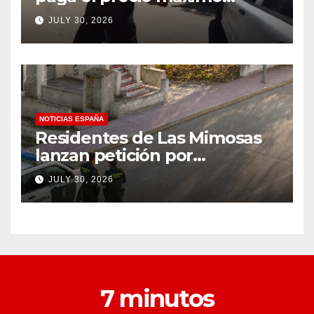
después de llevar un cuchillo
JULY 30, 2026
a un tiroteo con agentes del
condado de Los Ángeles
(VIDEO) * The Gateway
Pundit * por Cullen
Linebarger
NOTICIAS ESPAÑA
Residentes de Las Mimosas
lanzan petición por
disminución ‘inaceptable’ de
JULY 30, 2026
servicios básicos – The
Leader
7 minutos