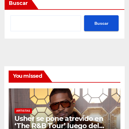
Buscar
Buscar
You missed
ARTISTAS
Usher se pone atrevido en
‘The R&B Tour’ luego del