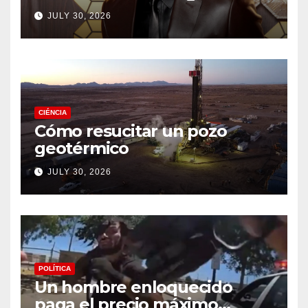
drama de un fan
JULY 30, 2026
CIÉNCIA
Cómo resucitar un pozo
geotérmico
JULY 30, 2026
POLÍTICA
Un hombre enloquecido
paga el precio máximo