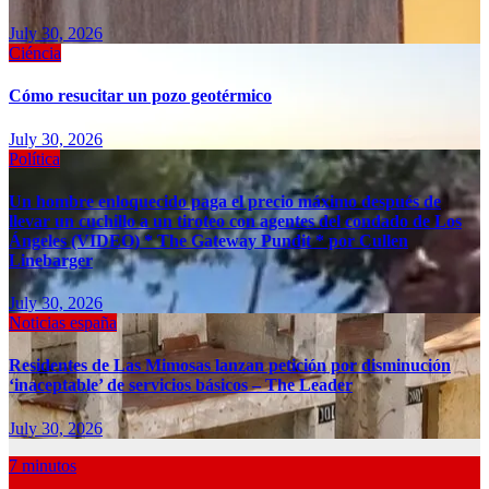
July 30, 2026
Ciéncia
Cómo resucitar un pozo geotérmico
July 30, 2026
Política
Un hombre enloquecido paga el precio máximo después de
llevar un cuchillo a un tiroteo con agentes del condado de Los
Ángeles (VIDEO) * The Gateway Pundit * por Cullen
Linebarger
July 30, 2026
Noticias españa
Residentes de Las Mimosas lanzan petición por disminución
‘inaceptable’ de servicios básicos – The Leader
July 30, 2026
7 minutos