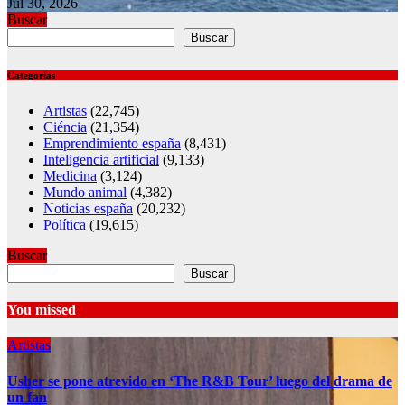
Jul 30, 2026
Buscar
Buscar
Categorías
Artistas
(22,745)
Ciéncia
(21,354)
Emprendimiento españa
(8,431)
Inteligencia artificial
(9,133)
Medicina
(3,124)
Mundo animal
(4,382)
Noticias españa
(20,232)
Política
(19,615)
Buscar
Buscar
You missed
Artistas
Usher se pone atrevido en ‘The R&B Tour’ luego del drama de
un fan