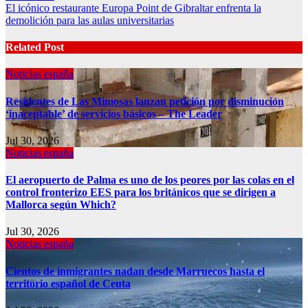
navigation
El icónico restaurante Europa Point de Gibraltar enfrenta la
demolición para las aulas universitarias
Related Post
Noticias españa
Residentes de Las Mimosas lanzan petición por disminución
‘inaceptable’ de servicios básicos – The Leader
Jul 30, 2026
Noticias españa
El aeropuerto de Palma es uno de los peores por las colas en el
control fronterizo EES para los británicos que se dirigen a
Mallorca según Which?
Jul 30, 2026
Noticias españa
Cientos de inmigrantes nadan desde Marruecos hasta el
territorio español de Ceuta