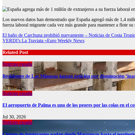
Los nuevos datos han demostrado que España agregó más de 1,4 millon
fuerza laboral migrante cada vez más grande para mantener a flote su 
Post
El baño de Carchuna prohibió nuevamente – Noticias de Costa Tropic
VERDI’s La Traviata «Euro Weekly News
navigation
Related Post
Noticias españa
Residentes de Las Mimosas lanzan petición por disminución ‘inac
Jul 30, 2026
Noticias españa
El aeropuerto de Palma es uno de los peores por las colas en el 
Jul 30, 2026
Noticias españa
Cientos de inmigrantes nadan desde Marruecos hasta el territori