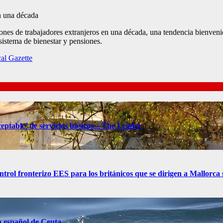
es de trabajadores extranjeros en una década, una tendencia bienveni
sistema de bienestar y pensiones.
al Gazette
eptable’ de servicios básicos – The Leader
control fronterizo EES para los británicos que se dirigen a Mallorc
o español de Ceuta