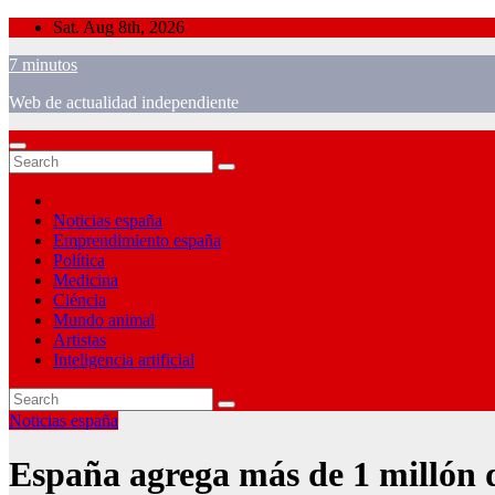
Skip
Sat. Aug 8th, 2026
to
7 minutos
content
Web de actualidad independiente
Noticias españa
Emprendimiento españa
Política
Medicina
Ciéncia
Mundo animal
Artistas
Inteligencia artificial
Noticias españa
España agrega más de 1 millón d