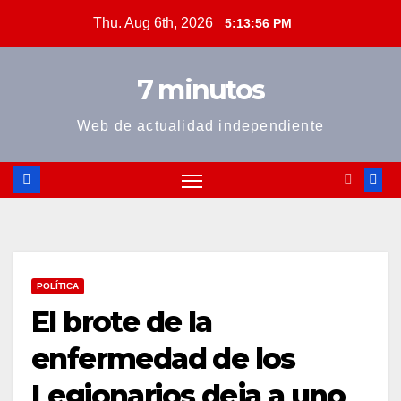
Skip
Thu. Aug 6th, 2026
5:13:57 PM
to
content
7 minutos
Web de actualidad independiente
POLÍTICA
El brote de la
enfermedad de los
Legionarios deja a uno