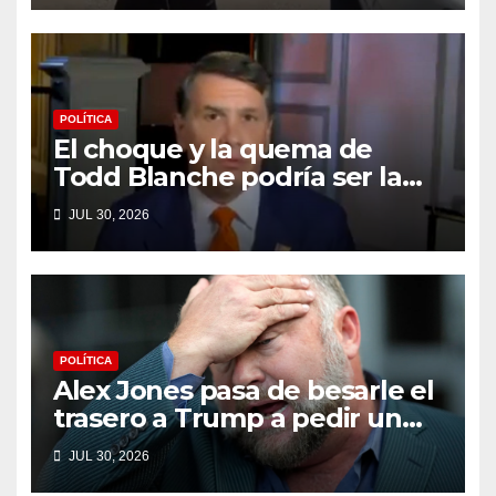
condado de Los Ángeles
(VIDEO) * The Gateway Pundit
* por Cullen Linebarger
POLÍTICA
El choque y la quema de
Todd Blanche podría ser la
máxima humillación de
JUL 30, 2026
Trump
POLÍTICA
Alex Jones pasa de besarle el
trasero a Trump a pedir un
impeachment
JUL 30, 2026