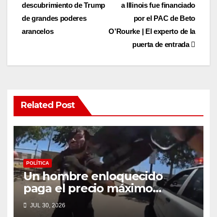
navigation
descubrimiento de Trump
a Illinois fue financiado
de grandes poderes
por el PAC de Beto
arancelos
O’Rourke | El experto de la
puerta de entrada
Related Post
POLÍTICA
Un hombre enloquecido
paga el precio máximo
después de llevar un cuchillo
JUL 30, 2026
a un tiroteo con agentes del