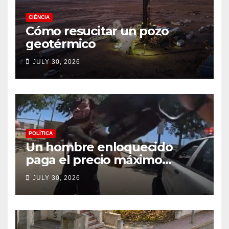
CIÉNCIA
Cómo resucitar un pozo
geotérmico
JULY 30, 2026
POLÍTICA
Un hombre enloquecido
paga el precio máximo
después de llevar un cuchillo
JULY 30, 2026
a un tiroteo con agentes del
condado de Los Ángeles
(VIDEO) * The Gateway
Pundit * por Cullen