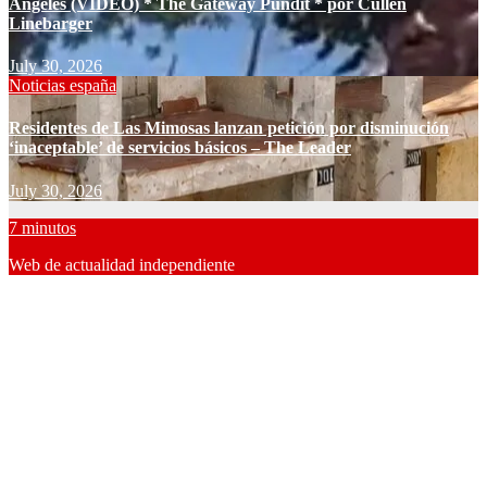
Ángeles (VIDEO) * The Gateway Pundit * por Cullen
Linebarger
July 30, 2026
Noticias españa
Residentes de Las Mimosas lanzan petición por disminución
‘inaceptable’ de servicios básicos – The Leader
July 30, 2026
7 minutos
Web de actualidad independiente