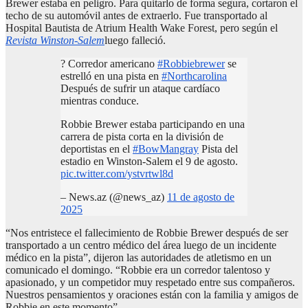
Brewer estaba en peligro. Para quitarlo de forma segura, cortaron el
techo de su automóvil antes de extraerlo. Fue transportado al
Hospital Bautista de Atrium Health Wake Forest, pero según el
Revista Winston-Salem
luego falleció.
? Corredor americano
#Robbiebrewer
se
estrelló en una pista en
#Northcarolina
Después de sufrir un ataque cardíaco
mientras conduce.
Robbie Brewer estaba participando en una
carrera de pista corta en la división de
deportistas en el
#BowMangray
Pista del
estadio en Winston-Salem el 9 de agosto.
pic.twitter.com/ystvrtwl8d
– News.az (@news_az)
11 de agosto de
2025
“Nos entristece el fallecimiento de Robbie Brewer después de ser
transportado a un centro médico del área luego de un incidente
médico en la pista”, dijeron las autoridades de atletismo en un
comunicado el domingo. “Robbie era un corredor talentoso y
apasionado, y un competidor muy respetado entre sus compañeros.
Nuestros pensamientos y oraciones están con la familia y amigos de
Robbie en este momento”.