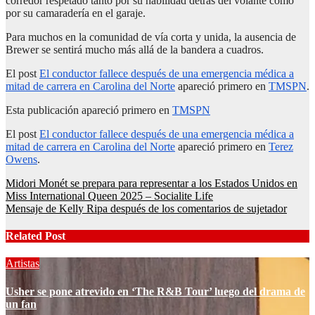
corredor respetado tanto por su habilidad detrás del volante como
por su camaradería en el garaje.
Para muchos en la comunidad de vía corta y unida, la ausencia de
Brewer se sentirá mucho más allá de la bandera a cuadros.
El post
El conductor fallece después de una emergencia médica a
mitad de carrera en Carolina del Norte
apareció primero en
TMSPN
.
Esta publicación apareció primero en
TMSPN
El post
El conductor fallece después de una emergencia médica a
mitad de carrera en Carolina del Norte
apareció primero en
Terez
Owens
.
Post
Midori Monét se prepara para representar a los Estados Unidos en
Miss International Queen 2025 – Socialite Life
navigation
Mensaje de Kelly Ripa después de los comentarios de sujetador
Related Post
Artistas
Usher se pone atrevido en ‘The R&B Tour’ luego del drama de
un fan