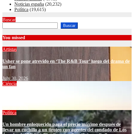
Noticias españa
(20,232)
Política
(19,615)
Buscar
Buscar
You missed
Artistas
Usher se pone atrevido en ‘The R&B Tour’ luego del drama de
un fan
July 30, 2026
Ciéncia
Cómo resucitar un pozo geotérmico
July 30, 2026
Política
Un hombre enloquecido paga el precio máximo después de
llevar un cuchillo a un tiroteo con agentes del condado de Los