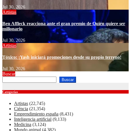
Jul 30, 2026
Artistas
Ben Affleck reacciona ante el gran premio de Quién quiere ser
millonario
Jul 30, 2026
Artistas
Tóxico: ¡Yash iniciará promociones desde su propio terreno!
Jul 30, 2026
Buscar
Buscar
Categorías
Artistas
(22,745)
Ciéncia
(21,354)
Emprendimiento españa
(8,431)
Inteligencia artificial
(9,133)
Medicina
(3,124)
Mundo animal
(4,382)