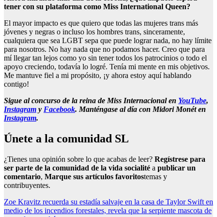
tener con su plataforma como Miss International Queen?
El mayor impacto es que quiero que todas las mujeres trans más
jóvenes y negras o incluso los hombres trans, sinceramente,
cualquiera que sea LGBT sepa que puede lograr nada, no hay límite
para nosotros. No hay nada que no podamos hacer. Creo que para
mí llegar tan lejos como yo sin tener todos los patrocinios o todo el
apoyo creciendo, todavía lo logré. Tenía mi mente en mis objetivos.
Me mantuve fiel a mi propósito, ¡y ahora estoy aquí hablando
contigo!
Sigue al concurso de la reina de Miss Internacional en
YouTube
,
Instagram
y
Facebook
. Manténgase al día con Midori Monét en
Instagram
.
Únete a la comunidad SL
¿Tienes una opinión sobre lo que acabas de leer?
Regístrese para
ser parte de la comunidad de la vida socialité
a
publicar un
comentario
,
Marque sus artículos favoritos
temas y
contribuyentes.
Post
Zoe Kravitz recuerda su estadía salvaje en la casa de Taylor Swift en
medio de los incendios forestales, revela que la serpiente mascota de
navigation