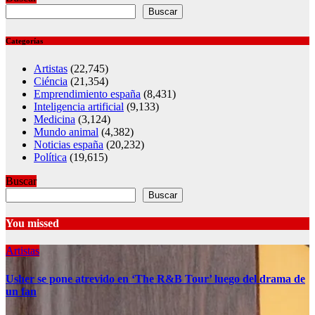
Buscar
Categorías
Artistas
(22,745)
Ciéncia
(21,354)
Emprendimiento españa
(8,431)
Inteligencia artificial
(9,133)
Medicina
(3,124)
Mundo animal
(4,382)
Noticias españa
(20,232)
Política
(19,615)
Buscar
Buscar
You missed
Artistas
Usher se pone atrevido en ‘The R&B Tour’ luego del drama de
un fan