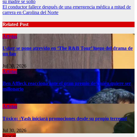
su madre se soltó
El conductor fallece después de una emergencia médica a mitad de
carrera en Carolina del Norte
Related Post
Artistas
Usher se pone atrevido en ‘The R&B Tour’ luego del drama de
un fan
Jul 30, 2026
Artistas
Ben Affleck reacciona ante el gran premio de Quién quiere ser
millonario
Jul 30, 2026
Artistas
Tóxico: ¡Yash iniciará promociones desde su propio terreno!
Jul 30, 2026
Buscar