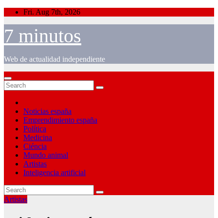
Skip
Fri. Aug 7th, 2026
to
content
7 minutos
Web de actualidad independiente
Noticias españa
Emprendimiento españa
Política
Medicina
Ciéncia
Mundo animal
Artistas
Inteligencia artificial
Artistas