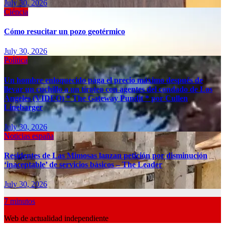
July 30, 2026
Ciéncia
Cómo resucitar un pozo geotérmico
July 30, 2026
Política
Un hombre enloquecido paga el precio máximo después de
llevar un cuchillo a un tiroteo con agentes del condado de Los
Ángeles (VIDEO) * The Gateway Pundit * por Cullen
Linebarger
July 30, 2026
Noticias españa
Residentes de Las Mimosas lanzan petición por disminución
‘inaceptable’ de servicios básicos – The Leader
July 30, 2026
7 minutos
Web de actualidad independiente