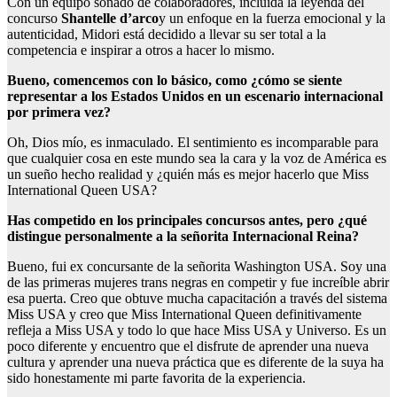
Con un equipo soñado de colaboradores, incluida la leyenda del
concurso
Shantelle d’arco
y un enfoque en la fuerza emocional y la
autenticidad, Midori está decidido a llevar su ser total a la
competencia e inspirar a otros a hacer lo mismo.
Bueno, comencemos con lo básico, como ¿cómo se siente
representar a los Estados Unidos en un escenario internacional
por primera vez?
Oh, Dios mío, es inmaculado. El sentimiento es incomparable para
que cualquier cosa en este mundo sea la cara y la voz de América es
un sueño hecho realidad y ¿quién más es mejor hacerlo que Miss
International Queen USA?
Has competido en los principales concursos antes, pero ¿qué
distingue personalmente a la señorita Internacional Reina?
Bueno, fui ex concursante de la señorita Washington USA. Soy una
de las primeras mujeres trans negras en competir y fue increíble abrir
esa puerta. Creo que obtuve mucha capacitación a través del sistema
Miss USA y creo que Miss International Queen definitivamente
refleja a Miss USA y todo lo que hace Miss USA y Universo. Es un
poco diferente y encuentro que el disfrute de aprender una nueva
cultura y aprender una nueva práctica que es diferente de la suya ha
sido honestamente mi parte favorita de la experiencia.