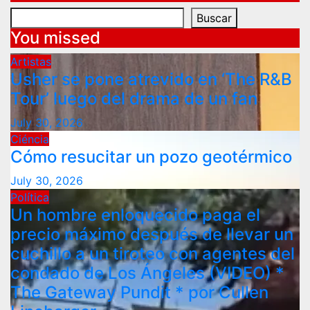
Buscar
You missed
Artistas
Usher se pone atrevido en ‘The R&B
Tour’ luego del drama de un fan
July 30, 2026
Ciéncia
Cómo resucitar un pozo geotérmico
July 30, 2026
Política
Un hombre enloquecido paga el
precio máximo después de llevar un
cuchillo a un tiroteo con agentes del
condado de Los Ángeles (VIDEO) *
The Gateway Pundit * por Cullen