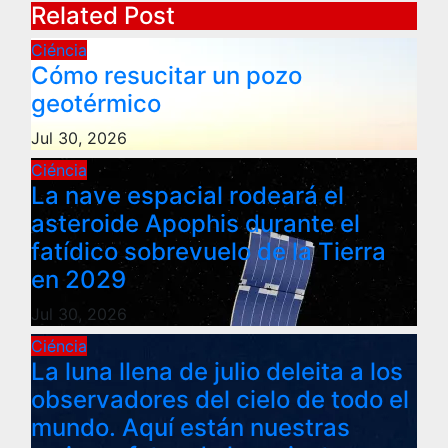
Related Post
Ciéncia
Cómo resucitar un pozo
geotérmico
Jul 30, 2026
Ciéncia
La nave espacial rodeará el
asteroide Apophis durante el
fatídico sobrevuelo de la Tierra
en 2029
Jul 30, 2026
Ciéncia
La luna llena de julio deleita a los
observadores del cielo de todo el
mundo. Aquí están nuestras