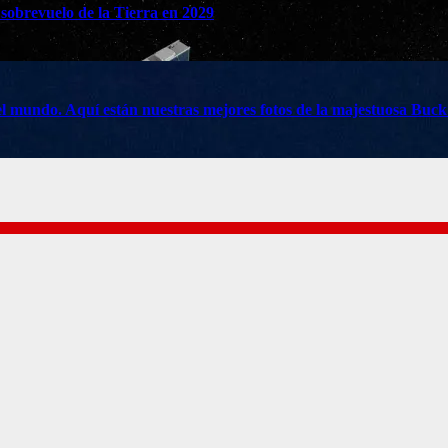
 sobrevuelo de la Tierra en 2029
do el mundo. Aquí están nuestras mejores fotos de la majestuosa Buc