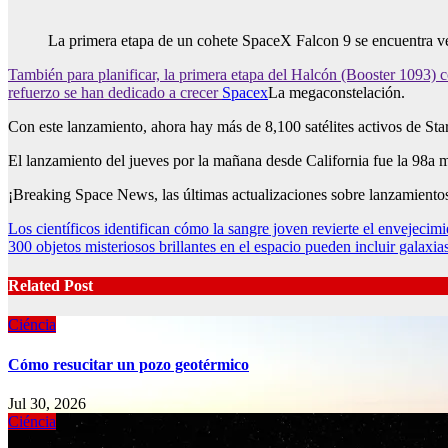
La primera etapa de un cohete SpaceX Falcon 9 se encuentra ve
También para planificar, la primera etapa del Halcón (Booster 1093) c
refuerzo se han dedicado a crecer
Spacex
La megaconstelación.
Con este lanzamiento, ahora hay más de 8,100 satélites activos de St
El lanzamiento del jueves por la mañana desde California fue la 98a 
¡Breaking Space News, las últimas actualizaciones sobre lanzamientos 
Post
Los científicos identifican cómo la sangre joven revierte el envejecimi
300 objetos misteriosos brillantes en el espacio pueden incluir galaxi
navigation
Related Post
Ciéncia
Cómo resucitar un pozo geotérmico
Jul 30, 2026
Ciéncia