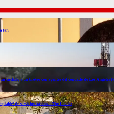
n fan
 un cuchillo a un tiroteo con agentes del condado de Los Ángele
eptable’ de servicios básicos – The Leader