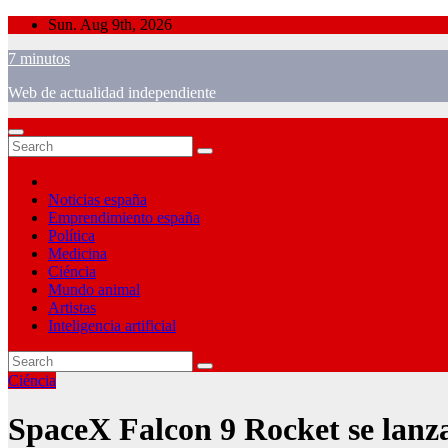
Skip
Sun. Aug 9th, 2026
to
7 minutos
content
Web de actualidad independiente
Noticias españa
Emprendimiento españa
Política
Medicina
Ciéncia
Mundo animal
Artistas
Inteligencia artificial
Ciéncia
SpaceX Falcon 9 Rocket se lanza 