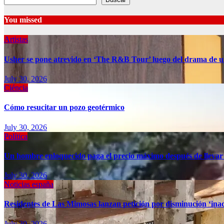
You missed
Artistas
Usher se pone atrevido en ‘The R&B Tour’ luego del drama de u
July 30, 2026
Ciéncia
Cómo resucitar un pozo geotérmico
July 30, 2026
Política
Un hombre enloquecido paga el precio máximo después de llevar
July 30, 2026
Noticias españa
Residentes de Las Mimosas lanzan petición por disminución ‘inac
July 30, 2026