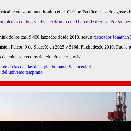
rticalmente sobre una dronhip en el Océano Pacífico el 14 de agosto 
ompletó su quinto vuelo, aterrizando en el barco de drones “Por supues
arlink de los casi 9.400 lanzados desde 2018, según
rastreador Jonatha
misión Falcon 9 de SpaceX en 2025 y 516th Flight desde 2010. Fue la r
de cohetes, eventos de reloj de cielo y más!
ento en las células de la piel humana: Sciencealert
as del universo temprano