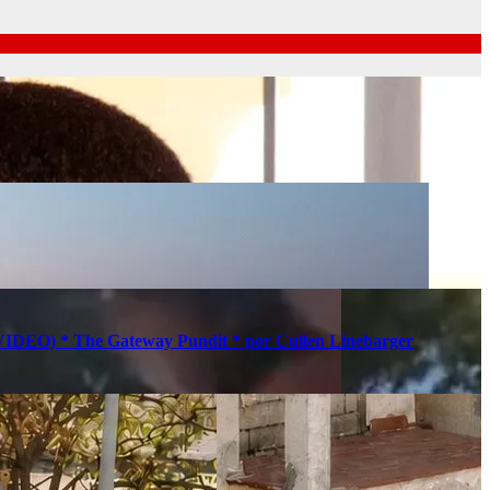
s (VIDEO) * The Gateway Pundit * por Cullen Linebarger