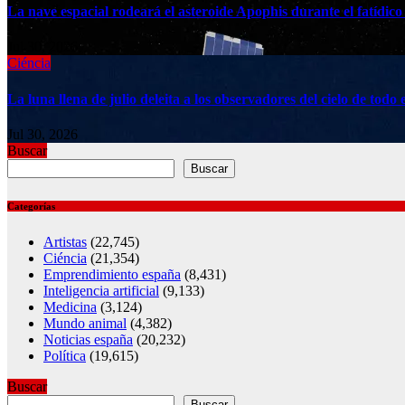
La nave espacial rodeará el asteroide Apophis durante el fatídico
Jul 30, 2026
Ciéncia
La luna llena de julio deleita a los observadores del cielo de to
Jul 30, 2026
Buscar
Buscar
Categorías
Artistas
(22,745)
Ciéncia
(21,354)
Emprendimiento españa
(8,431)
Inteligencia artificial
(9,133)
Medicina
(3,124)
Mundo animal
(4,382)
Noticias españa
(20,232)
Política
(19,615)
Buscar
Buscar