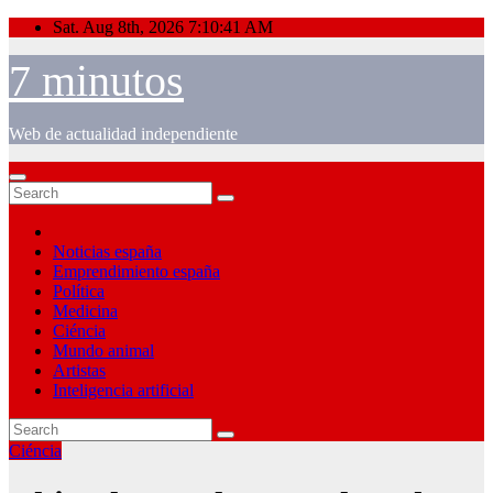
Skip
Sat. Aug 8th, 2026
7:10:41 AM
to
content
7 minutos
Web de actualidad independiente
Noticias españa
Emprendimiento españa
Política
Medicina
Ciéncia
Mundo animal
Artistas
Inteligencia artificial
Ciéncia