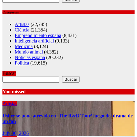
Categorías
Artistas
(22,745)
Ciéncia
(21,354)
Emprendimiento españa
(8,431)
Inteligencia artificial
(9,133)
Medicina
(3,124)
Mundo animal
(4,382)
Noticias españa
(20,232)
Política
(19,615)
Buscar
Buscar
You missed
Artistas
Usher se pone atrevido en ‘The R&B Tour’ luego del drama de
un fan
July 30, 2026