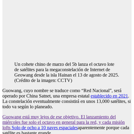
Un cohete chino de marzo del 5b lanza el octavo lote
de satélites para la megaconstelación de Internet de
Geowang desde la isla Hainan el 13 de agosto de 2025.
(Crédito de la imagen: CCTV)
Guowang, cuyo nombre se traduce como “Red Nacional”, será
operado por China Satnet, una empresa estatal
establecido en 2021
.
La constelación eventualmente consistirá en unos 13,000 satélites, si
todo va según lo planeado.
Guowang está muy lejos de ese objetivo. El lanzamiento del
miércoles fue solo el octavo en general para la red, y cada misión
lofts
Solo de ocho a 10 naves espaciales
aparentemente porque cada
satélite es bastante grande.