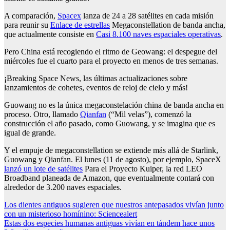
A comparación,
Spacex
lanza de 24 a 28 satélites en cada misión
para reunir su
Enlace de estrellas
Megaconstellation de banda ancha,
que actualmente consiste en
Casi 8.100 naves espaciales operativas
.
Pero China está recogiendo el ritmo de Geowang: el despegue del
miércoles fue el cuarto para el proyecto en menos de tres semanas.
¡Breaking Space News, las últimas actualizaciones sobre
lanzamientos de cohetes, eventos de reloj de cielo y más!
Guowang no es la única megaconstelación china de banda ancha en
proceso. Otro, llamado
Qianfan
(“Mil velas”), comenzó la
construcción el año pasado, como Guowang, y se imagina que es
igual de grande.
Y el empuje de megaconstellation se extiende más allá de Starlink,
Guowang y Qianfan. El lunes (11 de agosto), por ejemplo, SpaceX
lanzó un lote de satélites
Para el Proyecto Kuiper, la red LEO
Broadband planeada de Amazon, que eventualmente contará con
alrededor de 3.200 naves espaciales.
Post
Los dientes antiguos sugieren que nuestros antepasados vivían junto
con un misterioso homínino: Sciencealert
navigation
Estas dos especies humanas antiguas vivían en tándem hace unos