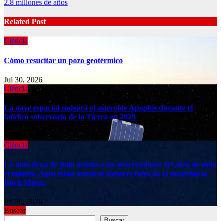
2.8 millones de años
Related Post
Ciéncia
Cómo resucitar un pozo geotérmico
Jul 30, 2026
Ciéncia
La nave espacial rodeará el asteroide Apophis durante el
fatídico sobrevuelo de la Tierra en 2029
Jul 30, 2026
Ciéncia
La luna llena de julio deleita a los observadores del cielo de todo
el mundo. Aquí están nuestras mejores fotos de la majestuosa
Buck Moon.
Jul 30, 2026
Buscar
Buscar