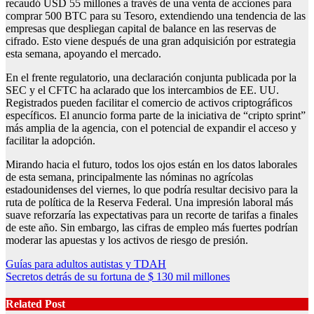
recaudó USD 55 millones a través de una venta de acciones para
comprar 500 BTC para su Tesoro, extendiendo una tendencia de las
empresas que despliegan capital de balance en las reservas de
cifrado. Esto viene después de una gran adquisición por estrategia
esta semana, apoyando el mercado.
En el frente regulatorio, una declaración conjunta publicada por la
SEC y el CFTC ha aclarado que los intercambios de EE. UU.
Registrados pueden facilitar el comercio de activos criptográficos
específicos. El anuncio forma parte de la iniciativa de “cripto sprint”
más amplia de la agencia, con el potencial de expandir el acceso y
facilitar la adopción.
Mirando hacia el futuro, todos los ojos están en los datos laborales
de esta semana, principalmente las nóminas no agrícolas
estadounidenses del viernes, lo que podría resultar decisivo para la
ruta de política de la Reserva Federal. Una impresión laboral más
suave reforzaría las expectativas para un recorte de tarifas a finales
de este año. Sin embargo, las cifras de empleo más fuertes podrían
moderar las apuestas y los activos de riesgo de presión.
Post
Guías para adultos autistas y TDAH
Secretos detrás de su fortuna de $ 130 mil millones
navigation
Related Post