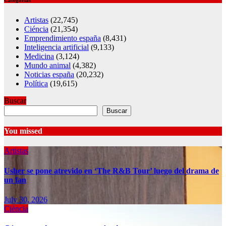
Artistas
(22,745)
Ciéncia
(21,354)
Emprendimiento españa
(8,431)
Inteligencia artificial
(9,133)
Medicina
(3,124)
Mundo animal
(4,382)
Noticias españa
(20,232)
Política
(19,615)
Buscar
Buscar
You missed
Artistas
Usher se pone atrevido en ‘The R&B Tour’ luego del drama de
un fan
July 30, 2026
Ciéncia