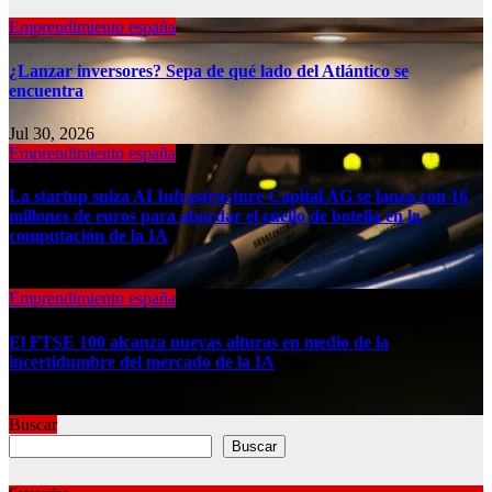
Emprendimiento españa
¿Lanzar inversores? Sepa de qué lado del Atlántico se
encuentra
Jul 30, 2026
Emprendimiento españa
La startup suiza AI Infrastructure Capital AG se lanza con 16
millones de euros para abordar el cuello de botella en la
computación de la IA
Jul 30, 2026
Emprendimiento españa
El FTSE 100 alcanza nuevas alturas en medio de la
incertidumbre del mercado de la IA
Jul 30, 2026
Buscar
Buscar
Categorías