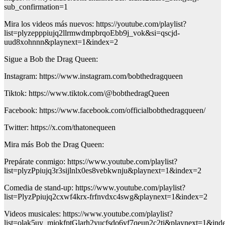
sub_confirmation=1
Mira los videos más nuevos: https://youtube.com/playlist?
list=plyzepppiujq2llrmwdmpbrqoEbb9j_vok&si=qscjd-
uud8xohnnn&playnext=1&index=2
Sigue a Bob the Drag Queen:
Instagram: https://www.instagram.com/bobthedragqueen
Tiktok: https://www.tiktok.com/@bobthedragQueen
Facebook: https://www.facebook.com/officialbobthedragqueen/
Twitter: https://x.com/thatonequeen
Mira más Bob the Drag Queen:
Prepárate conmigo: https://www.youtube.com/playlist?
list=plyzPpiujq3r3sijlnlx0es8vebkwnju&playnext=1&index=2
Comedia de stand-up: https://www.youtube.com/playlist?
list=PlyzPpiujq2cxwf4krx-frfnvdxc4swg&playnext=1&index=2
Videos musicales: https://www.youtube.com/playlist?
list=olak5uy_mjokfptGlarh2yucfsdo6vf7qeun2c2ti&playnext=1&ind