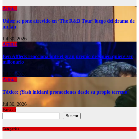
Artistas
Usher se pone atrevido en ‘The R&B Tour’ luego del drama de
un fan
Jul 30, 2026
Artistas
Ben Affleck reacciona ante el gran premio de Quién quiere ser
millonario
Jul 30, 2026
Artistas
Tóxico: ¡Yash iniciará promociones desde su propio terreno!
Jul 30, 2026
Buscar
Buscar
Categorías