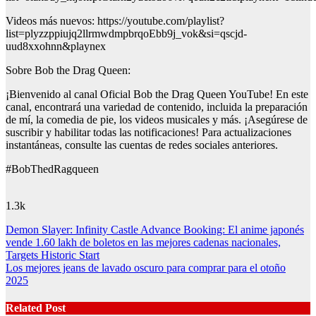
Videos más nuevos: https://youtube.com/playlist?
list=plyzzppiujq2llrmwdmpbrqoEbb9j_vok&si=qscjd-
uud8xxohnn&playnex
Sobre Bob the Drag Queen:
¡Bienvenido al canal Oficial Bob the Drag Queen YouTube! En este
canal, encontrará una variedad de contenido, incluida la preparación
de mí, la comedia de pie, los videos musicales y más. ¡Asegúrese de
suscribir y habilitar todas las notificaciones! Para actualizaciones
instantáneas, consulte las cuentas de redes sociales anteriores.
#BobThedRagqueen
1.3k
Post
Demon Slayer: Infinity Castle Advance Booking: El anime japonés
vende 1.60 lakh de boletos en las mejores cadenas nacionales,
navigation
Targets Historic Start
Los mejores jeans de lavado oscuro para comprar para el otoño
2025
Related Post