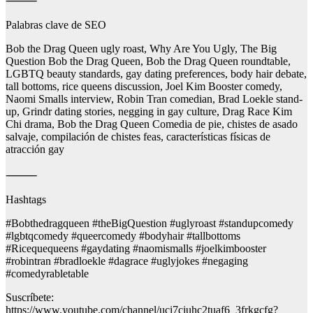
⸻
Palabras clave de SEO
Bob the Drag Queen ugly roast, Why Are You Ugly, The Big
Question Bob the Drag Queen, Bob the Drag Queen roundtable,
LGBTQ beauty standards, gay dating preferences, body hair debate,
tall bottoms, rice queens discussion, Joel Kim Booster comedy,
Naomi Smalls interview, Robin Tran comedian, Brad Loekle stand-
up, Grindr dating stories, negging in gay culture, Drag Race Kim
Chi drama, Bob the Drag Queen Comedia de pie, chistes de asado
salvaje, compilación de chistes feas, características físicas de
atracción gay
⸻
Hashtags
#Bobthedragqueen #theBigQuestion #uglyroast #standupcomedy
#lgbtqcomedy #queercomedy #bodyhair #tallbottoms
#Ricequequeens #gaydating #naomismalls #joelkimbooster
#robintran #bradloekle #dagrace #uglyjokes #negaging
#comedyrabletable
Suscríbete:
https://www.youtube.com/channel/uci7ciuhc2tuaf6_3frkgcfg?