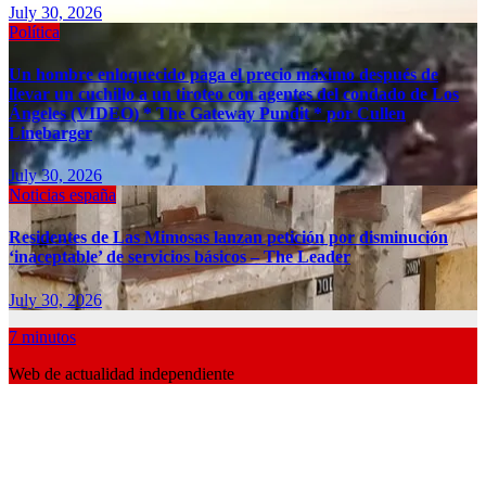
July 30, 2026
Política
Un hombre enloquecido paga el precio máximo después de
llevar un cuchillo a un tiroteo con agentes del condado de Los
Ángeles (VIDEO) * The Gateway Pundit * por Cullen
Linebarger
July 30, 2026
Noticias españa
Residentes de Las Mimosas lanzan petición por disminución
‘inaceptable’ de servicios básicos – The Leader
July 30, 2026
7 minutos
Web de actualidad independiente