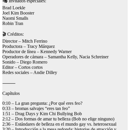
🎭 Invitados especiales:
Brad Loekle
Joel Kim Booster
Naomi Smalls
Robin Tran
🎬 Créditos:
Director – Mitch Ferrino
Productora – Tracy Márquez
Productor de línea – Kennedy Warner
Operadores de cámara – Samantha Kelly, Nacia Schreiner
Sonido – Diego Romero
Editor – Cortos cortos
Redes sociales – Andie Dilley
⸻
Capítulos
0:10 – La gran pregunta: ¿Por qué eres feo?
0:33 – bromas salvajes “eres tan feo”
1:51 – Drag Days y Kim Chi Bullying Bob
2:12 – Dos formas de amar tu belleza (Bob no elige ninguno)
2:36 – Estándares de belleza en el mundo gay vs. heterosexual
3:20 – Introducción a la mesa redonda: historias de atracción y