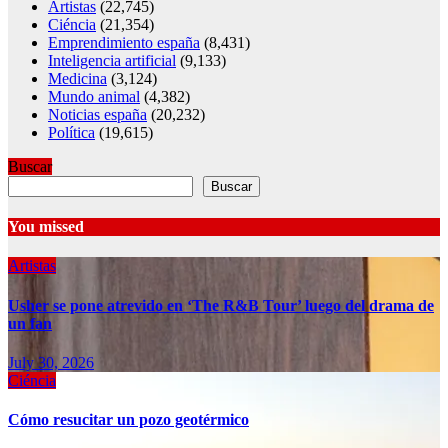
Artistas
(22,745)
Ciéncia
(21,354)
Emprendimiento españa
(8,431)
Inteligencia artificial
(9,133)
Medicina
(3,124)
Mundo animal
(4,382)
Noticias españa
(20,232)
Política
(19,615)
Buscar
Buscar
You missed
Artistas
Usher se pone atrevido en ‘The R&B Tour’ luego del drama de
un fan
July 30, 2026
Ciéncia
Cómo resucitar un pozo geotérmico