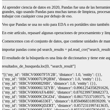
Al aprender ciencia de datos en 2020, Pandas fue una de las herramie
grandes, sigo usando Pandas para muchas tareas de limpieza, procesamie
trabajar con cualquier cosa por debajo de eso.
Veo que Pandas se usa no solo para EDA o en portátiles sino también
En este artículo, repasaré algunas operaciones de procesamiento y li
Comencemos con el conjunto de datos, que contiene unidades de man
importar pandas como pd search_results = pd.read_csv(“search_results
El resultado de la búsqueda es una lista de diccionarios y tiene este as
resultados_de_busqueda.loc[0, “search_result”]
“[{‘my_id’: ‘HBCV00007F5Y2B’, ‘distance’: 1.0, ‘entity’: {}},
{‘my_id’: ‘HBCV00007UPQBM’, ‘distance’: 1.0, ‘entity’: {}},
{‘my_id’: ‘HBCV00008I29IH’, ‘distance’: 1.0, ‘entity’: {}},
{‘my_id’: ‘HBCV00006U3ZYB’, ‘distance’: 0.8961254358291626, ‘e
{‘my_id’: ‘HBCV0000AFA4H6’, ‘distance’: 0.8702399730682373, ‘e
{‘my_id’: ‘HBCV00009CDGD4’, ‘distance’: 0.86175537109375, ‘ent
{‘my_id’: ‘HBCV000046336T’, ‘distance’: 0.8594968318939209, ‘en
{‘my_id’: ‘HBCV00009QDZRT’, ‘distance’: 0.8572311997413635, ‘e
{‘my_id’: ‘HBCV00008E11P3’, ‘distance’: 0.8553324937820435, ‘en