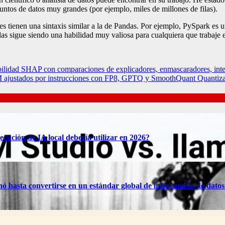
untos de datos muy grandes (por ejemplo, miles de millones de filas).
es tienen una sintaxis similar a la de Pandas. Por ejemplo, PySpark es
as sigue siendo una habilidad muy valiosa para cualquiera que trabaje en 
abilidad SHAP con comparaciones de explicadores, enmascaradores, inte
M ajustados por instrucciones con FP8, GPTQ y SmoothQuant Quantiza
cución de IA local debería utilizar en 2026?
 hasta convertirse en un estándar global de intercambio de datos