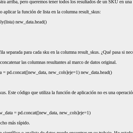
a arriba, pero queremos tener todos los resultados de un SKU en una s
 aplicar la función de lista en la columna result_skus:
y(lista) new_data.head()
la separada para cada sku en la columna result_skus. ¿Qué pasa si nece
concatenar las columnas resultantes al marco de datos original.
ta = pd.concat([new_data, new_cols]eje=1) new_data.head()
s. Este código que utiliza la función de aplicación no es una operació
ew_data = pd.concat([new_data, new_cols]eje=1)
ucho más rápido.
 científico o analista de datos puede encontrar en su trabajo. He esta