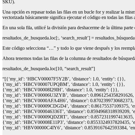
SKU).
Una opción es repasar todas las filas en un bucle for y realizar la 
vectorizada básicamente significa ejecutar el código en todas las filas a
En una sola fila, utilicé la división para deshacerme de la última par
resultados_de_busqueda.loc[:, ‘search_result’] = resultados_búsqueda[‘se
Este código selecciona “…” y todo lo que viene después y los reempla
Ahora tenemos todas las filas de la columna de resultados de búsqued
resultados_de_busqueda.loc[10, “search_result”]
“[{‘my_id’: ‘HBCV00007F5Y2B’, ‘distance’: 1.0, ‘entity’: {}},
{‘my_id’: ‘HBCV00007UPQBM’, ‘distance’: 1.0, ‘entity’: {}},
{‘my_id’: ‘HBCV00008I29IH’, ‘distance’: 1.0, ‘entity’: {}},
{‘my_id’: ‘HBCV00006U3ZYB’, ‘distance’: 0.8961254358291626, ‘e
{‘my_id’: ‘HBCV0000AFA4H6’, ‘distance’: 0.8702399730682373, ‘e
{‘my_id’: ‘HBCV00009CDGD4’, ‘distance’: 0.86175537109375, ‘ent
{‘my_id’: ‘HBCV000046336T’, ‘distance’: 0.8594968318939209, ‘en
{‘my_id’: ‘HBCV00009QDZRT’, ‘distance’: 0.8572311997413635, ‘e
{‘my_id’: ‘HBCV00008E11P3’, ‘distance’: 0.8553324937820435, ‘en
{‘my_id’: ‘HBV00000C4IY6’, ‘distance’: 0.8539167642593384, ‘ent