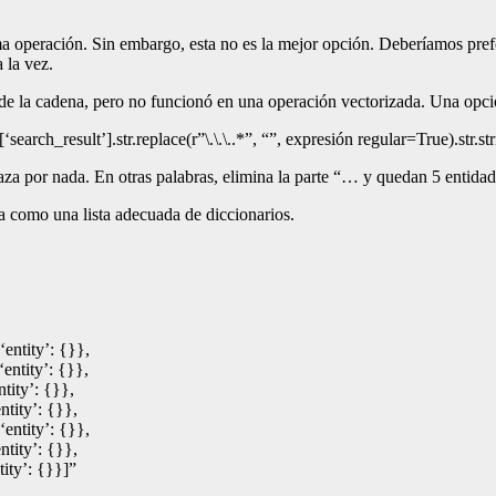
misma operación. Sin embargo, esta no es la mejor opción. Deberíamos p
 la vez.
te de la cadena, pero no funcionó en una operación vectorizada. Una opció
arch_result’].str.replace(r”\.\.\..*”, “”, expresión regular=True).str.str
za por nada. En otras palabras, elimina la parte “… y quedan 5 entidad
a como una lista adecuada de diccionarios.
ntity’: {}},
ntity’: {}},
ity’: {}},
tity’: {}},
ntity’: {}},
tity’: {}},
ity’: {}}]”