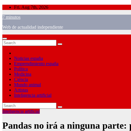
Skip
Fri. Aug 7th, 2026
to
7 minutos
content
Web de actualidad independiente
Noticias españa
Emprendimiento españa
Política
Medicina
Ciéncia
Mundo animal
Artistas
Inteligencia artificial
Inteligencia artificial
Pandas no irá a ninguna parte: 