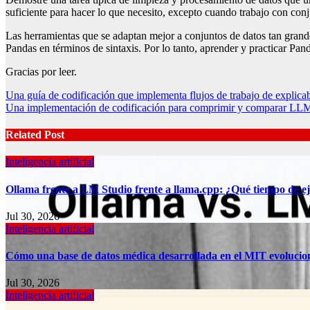
suficiente para hacer lo que necesito, excepto cuando trabajo con conj
Las herramientas que se adaptan mejor a conjuntos de datos tan grand
Pandas en términos de sintaxis. Por lo tanto, aprender y practicar Pand
Gracias por leer.
Post
Una guía de codificación que implementa flujos de trabajo de explic
Una implementación de codificación para comprimir y comparar LL
navigation
Related Post
Inteligencia artificial
Ollama frente a LM Studio frente a llama.cpp: ¿Qué tiempo de eje
Jul 30, 2026
Inteligencia artificial
Cómo una base de datos médica desarrollada en el MIT evolucionó
Jul 30, 2026
Inteligencia artificial