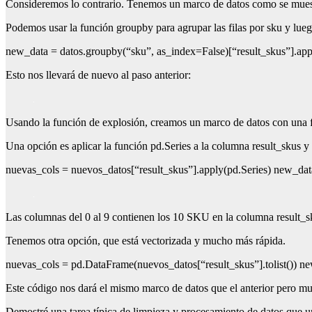
Consideremos lo contrario. Tenemos un marco de datos como se muestr
Podemos usar la función groupby para agrupar las filas por sku y luego
new_data = datos.groupby(“sku”, as_index=False)[“result_skus”].appl
Esto nos llevará de nuevo al paso anterior:
Usando la función de explosión, creamos un marco de datos con una fi
Una opción es aplicar la función pd.Series a la columna result_skus y 
nuevas_cols = nuevos_datos[“result_skus”].apply(pd.Series) new_da
Las columnas del 0 al 9 contienen los 10 SKU en la columna result_sku
Tenemos otra opción, que está vectorizada y mucho más rápida.
nuevas_cols = pd.DataFrame(nuevos_datos[“result_skus”].tolist()) n
Este código nos dará el mismo marco de datos que el anterior pero m
Demostré una tarea típica de limpieza y procesamiento de datos que un