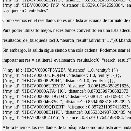
{‘my_id’: ‘HBV00000C4IY6’, ‘distance’: 0.8539167642593384, ‘ent
…y quedan 5 entidades”
Como vemos en el resultado, no es una lista adecuada de formato de 
Para poder utilizarlo mejor, necesitamos convertirlo en una lista adecu
resultados_de_busqueda.loc[0, “search_result”].dividir(“…”)[0].band
Sin embargo, la salida sigue siendo una sola cadena. Podemos usar el 
importar ast res = ast.literal_eval(search_results.loc[0, “search_result”
[{‘my_id’: ‘HBCV00007F5Y2B’, ‘distance’: 1.0, ‘entity’: {}},
{‘my_id’: ‘HBCV00007UPQBM’, ‘distance’: 1.0, ‘entity’: {}},
{‘my_id’: ‘HBCV00008I29IH’, ‘distance’: 1.0, ‘entity’: {}},
{‘my_id’: ‘HBCV00006U3ZYB’, ‘distance’: 0.8961254358291626, ‘e
{‘my_id’: ‘HBCV0000AFA4H6’, ‘distance’: 0.8702399730682373, ‘e
{‘my_id’: ‘HBCV00009CDGD4’, ‘distance’: 0.86175537109375, ‘ent
{‘my_id’: ‘HBCV000046336T’, ‘distance’: 0.8594968318939209, ‘en
{‘my_id’: ‘HBCV00009QDZRT’, ‘distance’: 0.8572311997413635, ‘e
{‘my_id’: ‘HBCV00008E11P3’, ‘distance’: 0.8553324937820435, ‘en
{‘my_id’: ‘HBV00000C4IY6’, ‘distance’: 0.8539167642593384, ‘ent
Ahora tenemos los resultados de la búsqueda como una lista adecuada d