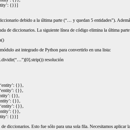
ity’: {}}]
diccionario debido a la última parte (“… y quedan 5 entidades”). Adem
ada de diccionarios. La siguiente línea de código elimina la última part
a()
módulo ast integrado de Python para convertirlo en una lista:
].dividir(“…”)[0].strip()) resolución
ntity’: {}},
ntity’: {}},
ity’: {}},
tity’: {}},
ntity’: {}},
tity’: {}},
ity’: {}}]
e diccionarios. Esto fue sólo para una sola fila. Necesitamos aplicar 