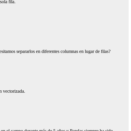
ola fila.
sitamos separarlos en diferentes columnas en lugar de filas?
n vectorizada.
do en el campo durante más de 5 años y Pandas siempre ha sido