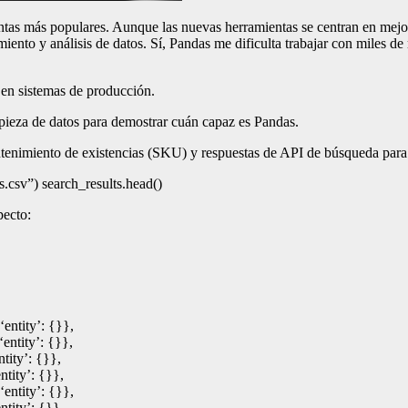
ntas más populares. Aunque las nuevas herramientas se centran en mejo
nto y análisis de datos. Sí, Pandas me dificulta trabajar con miles de m
 en sistemas de producción.
mpieza de datos para demostrar cuán capaz es Pandas.
tenimiento de existencias (SKU) y respuestas de API de búsqueda par
.csv”) search_results.head()
pecto:
ntity’: {}},
ntity’: {}},
ity’: {}},
tity’: {}},
ntity’: {}},
tity’: {}},