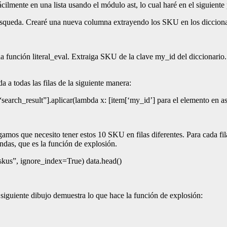
lmente en una lista usando el módulo ast, lo cual haré en el siguiente
squeda. Crearé una nueva columna extrayendo los SKU en los diccionari
 la función literal_eval. Extraiga SKU de la clave my_id del diccionari
 a todas las filas de la siguiente manera:
arch_result”].aplicar(lambda x: [item[‘my_id’] para el elemento en ast.
os que necesito tener estos 10 SKU en filas diferentes. Para cada fila d
das, que es la función de explosión.
_skus”, ignore_index=True) data.head()
iguiente dibujo demuestra lo que hace la función de explosión: