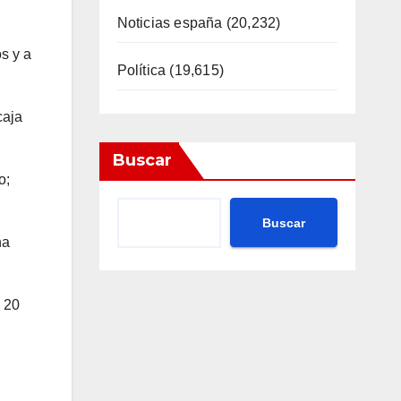
Noticias españa
(20,232)
s y a
Política
(19,615)
caja
Buscar
o;
Buscar
na
 20