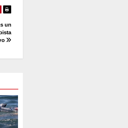
as un
pista
ivo