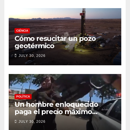
CIÉNCIA
Cómo resucitar un pozo
geotérmico
JULY 30, 2026
POLÍTICA
Un hombre enloquecido
paga el precio máximo
después de llevar un cuchillo
JULY 30, 2026
a un tiroteo con agentes del