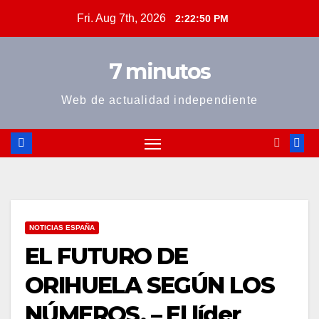
Skip
Fri. Aug 7th, 2026
2:22:51 PM
to
content
7 minutos
Web de actualidad independiente
NOTICIAS ESPAÑA
EL FUTURO DE
ORIHUELA SEGÚN LOS
NÚMEROS. – El líder