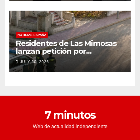
condado de Los Ángeles
(VIDEO) * The Gateway
Pundit * por Cullen
Linebarger
NOTICIAS ESPAÑA
Residentes de Las Mimosas
lanzan petición por
disminución ‘inaceptable’ de
JULY 30, 2026
servicios básicos – The
Leader
7 minutos
Web de actualidad independiente