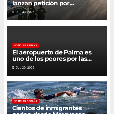
lanzan petición por
disminución ‘inaceptable’ de
JUL 30, 2026
servicios básicos – The Leader
NOTICIAS ESPAÑA
El aeropuerto de Palma es
uno de los peores por las
colas en el control fronterizo
JUL 30, 2026
EES para los británicos que se
dirigen a Mallorca según
Which?
NOTICIAS ESPAÑA
Cientos de inmigrantes