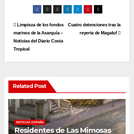
Post
Limpieza de los fondos
Cuatro detenciones tras la
marinos de la Axarquía –
reyerta de Magaluf
navigation
Noticias del Diario Costa
Tropical
Related Post
NOTICIAS ESPAÑA
Residentes de Las Mimosas