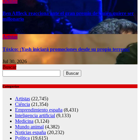
Artistas
Ben Affleck reacciona ante el gran premio de Quién quiere ser
millonario
Jul 30, 2026
Artistas
Tóxico: ¡Yash iniciará promociones desde su propio terreno!
Jul 30, 2026
Buscar
Buscar
Categorías
Artistas
(22,745)
Ciéncia
(21,354)
Emprendimiento españa
(8,431)
Inteligencia artificial
(9,133)
Medicina
(3,124)
Mundo animal
(4,382)
Noticias españa
(20,232)
Política
(19,615)