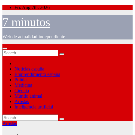
Skip
Fri. Aug 7th, 2026
to
content
7 minutos
Web de actualidad independiente
Noticias españa
Emprendimiento españa
Política
Medicina
Ciéncia
Mundo animal
Artistas
Inteligencia artificial
Artistas