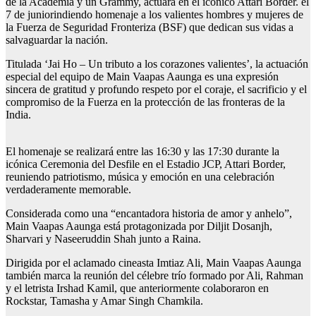
de la Academia y un Grammy, actuará en el icónico Attari Border.
el
7 de junio
rindiendo homenaje a los valientes hombres y mujeres de
la Fuerza de Seguridad Fronteriza (BSF) que dedican sus vidas a
salvaguardar la nación.
Titulada ‘Jai Ho – Un tributo a los corazones valientes’, la actuación
especial del equipo de Main Vaapas Aaunga es una expresión
sincera de gratitud y profundo respeto por el coraje, el sacrificio y el
compromiso de la Fuerza en la protección de las fronteras de la
India.
El homenaje se realizará
entre las 16:30 y las 17:30
durante la
icónica Ceremonia del Desfile en el Estadio JCP, Attari Border,
reuniendo patriotismo, música y emoción en una celebración
verdaderamente memorable.
Considerada como una “encantadora historia de amor y anhelo”,
Main Vaapas Aaunga está protagonizada por Diljit Dosanjh,
Sharvari y Naseeruddin Shah junto a Raina.
Dirigida por el aclamado cineasta Imtiaz Ali, Main Vaapas Aaunga
también marca la reunión del célebre trío formado por Ali, Rahman
y el letrista Irshad Kamil, que anteriormente colaboraron en
Rockstar, Tamasha y Amar Singh Chamkila.