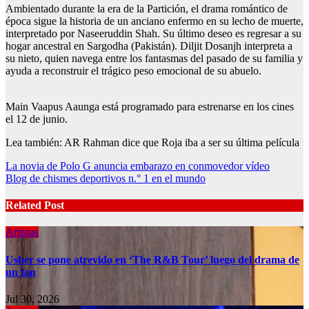
Ambientado durante la era de la Partición, el drama romántico de
época sigue la historia de un anciano enfermo en su lecho de muerte,
interpretado por Naseeruddin Shah. Su último deseo es regresar a su
hogar ancestral en Sargodha (Pakistán). Diljit Dosanjh interpreta a
su nieto, quien navega entre los fantasmas del pasado de su familia y
ayuda a reconstruir el trágico peso emocional de su abuelo.
Main Vaapus Aaunga está programado para estrenarse en los cines
el 12 de junio.
Lea también: AR Rahman dice que Roja iba a ser su última película
Post
La novia de Polo G anuncia embarazo en conmovedor vídeo
Blog de chismes deportivos n.° 1 en el mundo
navigation
Related Post
Artistas
Usher se pone atrevido en ‘The R&B Tour’ luego del drama de
un fan
Jul 30, 2026