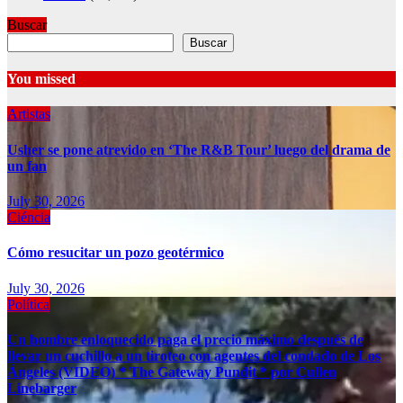
Buscar
Buscar
You missed
Artistas
Usher se pone atrevido en ‘The R&B Tour’ luego del drama de
un fan
July 30, 2026
Ciéncia
Cómo resucitar un pozo geotérmico
July 30, 2026
Política
Un hombre enloquecido paga el precio máximo después de
llevar un cuchillo a un tiroteo con agentes del condado de Los
Ángeles (VIDEO) * The Gateway Pundit * por Cullen
Linebarger