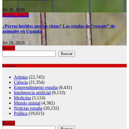
Jul 28, 2026
Mundo animal
¿Perros heridos por las vistas? Las estafas de “rescate” de
animales en Uganda
Jul 28, 2026
Buscar
Buscar
Categorías
Artistas
(22,745)
Ciéncia
(21,354)
Emprendimiento españa
(8,431)
Inteligencia artificial
(9,133)
Medicina
(3,124)
Mundo animal
(4,382)
Noticias españa
(20,232)
Política
(19,615)
Buscar
Buscar