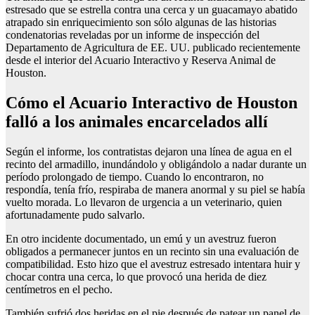
estresado que se estrella contra una cerca y un guacamayo abatido
atrapado sin enriquecimiento son sólo algunas de las historias
condenatorias reveladas por un informe de inspección del
Departamento de Agricultura de EE. UU. publicado recientemente
desde el interior del Acuario Interactivo y Reserva Animal de
Houston.
Cómo el Acuario Interactivo de Houston
falló a los animales encarcelados allí
Según el informe, los contratistas dejaron una línea de agua en el
recinto del armadillo, inundándolo y obligándolo a nadar durante un
período prolongado de tiempo. Cuando lo encontraron, no
respondía, tenía frío, respiraba de manera anormal y su piel se había
vuelto morada. Lo llevaron de urgencia a un veterinario, quien
afortunadamente pudo salvarlo.
En otro incidente documentado, un emú y un avestruz fueron
obligados a permanecer juntos en un recinto sin una evaluación de
compatibilidad. Esto hizo que el avestruz estresado intentara huir y
chocar contra una cerca, lo que provocó una herida de diez
centímetros en el pecho.
También sufrió dos heridas en el pie después de patear un panel de