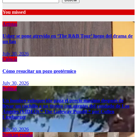
You missed
Artistas
Usher se pone atrevido en ‘The R&B Tour’ luego del drama de
un fan
July 30, 2026
Ciéncia
Cómo resucitar un pozo geotérmico
July 30, 2026
Política
Un hombre enloquecido paga el precio máximo después de
llevar un cuchillo a un tiroteo con agentes del condado de Los
Ángeles (VIDEO) * The Gateway Pundit * por Cullen
Linebarger
July 30, 2026
Noticias españa