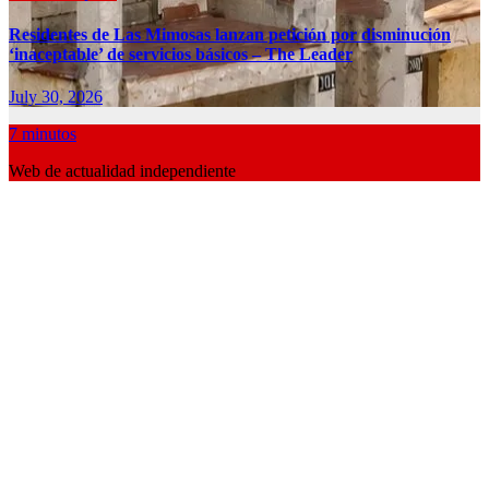
Residentes de Las Mimosas lanzan petición por disminución
‘inaceptable’ de servicios básicos – The Leader
July 30, 2026
7 minutos
Web de actualidad independiente