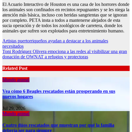
El Acuario Interactivo de Houston es una casa de los horrores donde
los animales son confinados en recintos repugnantes y se les niega la
atención más básica, incluso con heridas sangrientas que se ignoran
por completo. PETA insta a todos a mantenerse alejados de esta
sucia operación y de todos los zoológicos de carretera, donde los
animales que sufren son explotados para entretenimiento humano.
Post
Artistas puertorriqueños ayudan a destacar a los animales
necesitados
navigation
Toni Rodríguez Olivera emociona a las redes al visibilizar una gran
donación de OWNAT a refugios y protectoras
Related Post
Mundo animal
Vea cómo 6 Beagles rescatados están prosperando en sus
nuevos hogares
Jul 29, 2026
Mundo animal
Cuatro dúos rescatados que muestran por qué la familia
debería ser para siempre