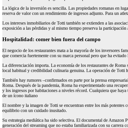
La lógica de la inversión es sencilla. Las propiedades romanas en lug
reserva de valor con un rendimiento de ingresos adjunto. Para un atleta
Los intereses inmobiliarios de Totti también se extienden a las asocia
exposición a las pérdidas y al mismo tiempo preserva la participación 
Hospitalidad: comer bien fuera del campo
El negocio de los restaurantes mata a la mayoría de los inversores fa
que comercia fuertemente con su marca personal pero que ha evitado l
La diferenciación importa. La economía de los restaurantes de Roma se
local habitual y credibilidad culinaria genuina. La operación de Tott
También hay rumores –confirmados en parte por la prensa empresarial i
Roma. Después de la pandemia, Roma ha experimentado una recuperació
y los ingresos por habitaciones a niveles récord. Cualquiera que haya
de un ícono italiano
El nombre y la imagen de Totti se encuentran entre los más potentes co
equilibrio con un cuidado inusitado.
Su estrategia mediática ha sido selectiva. El documental de Amazon Pr
generación del streaming que no estaba familiarizada con su carrera