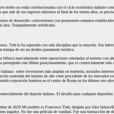
ares trofeo no están correlacionadas con el ciclo económico italiano com
 que sale de sus ingresos máximos al final de los treinta años, es preci
ciones de desarrollo: coinversiones con promotores romanos establecidos
al alza. Tranquilamente sofisticado.
mosos. Totti lo ha superado con más disciplina que la mayoría. Sus inter
a trampa de ser un destino puramente turístico.
 bifurca marcadamente entre operaciones orientadas al turismo con alto
i ha perseguido este último posicionamiento, que es comercialmente más 
taliana– sobre inversiones más amplias en hotelería, incluidos interese
n sostenida del turismo de alto valor procedente de los mercados est
 tenido exposición hotelera en el centro de Roma en los últimos tres añ
mercialmente del deporte italiano. El desafío para cualquier deportista 
ime de 2020 Mi nombre es Francesco Totti, dirigido por Alex Infascelli,
 como jugador. No fue una película de vanidad. Fue una transacción de