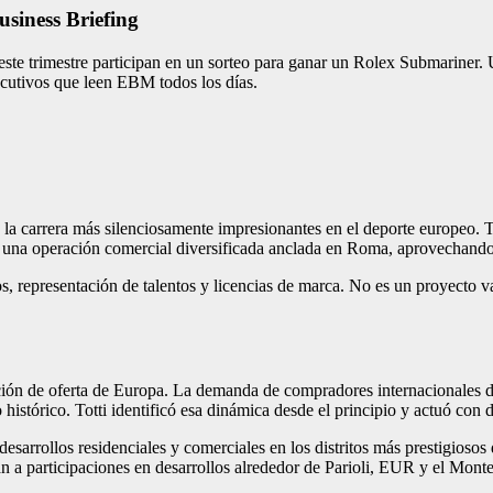
siness Briefing
este trimestre participan en un sorteo para ganar un Rolex Submariner
ecutivos que leen EBM todos los días.
 la carrera más silenciosamente impresionantes en el deporte europeo. To
una operación comercial diversificada anclada en Roma, aprovechando e
os, representación de talentos y licencias de marca. No es un proyecto 
ción de oferta de Europa. La demanda de compradores internacionales de
histórico. Totti identificó esa dinámica desde el principio y actuó con d
 desarrollos residenciales y comerciales en los distritos más prestigioso
an a participaciones en desarrollos alrededor de Parioli, EUR y el Mont