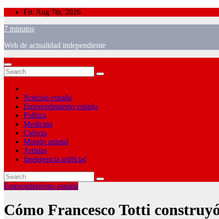
Skip
Fri. Aug 7th, 2026
to
7 minutos
content
Web de actualidad independiente
Noticias españa
Emprendimiento españa
Política
Medicina
Ciéncia
Mundo animal
Artistas
Inteligencia artificial
Emprendimiento españa
Cómo Francesco Totti construyó