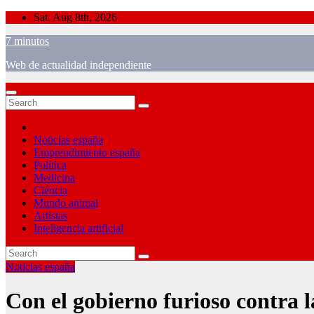
Skip
Sat. Aug 8th, 2026
to
7 minutos
content
Web de actualidad independiente
Noticias españa
Emprendimiento españa
Política
Medicina
Ciéncia
Mundo animal
Artistas
Inteligencia artificial
Noticias españa
Con el gobierno furioso contra 