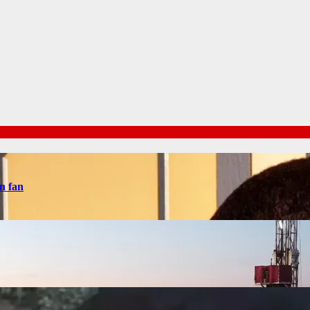
n fan