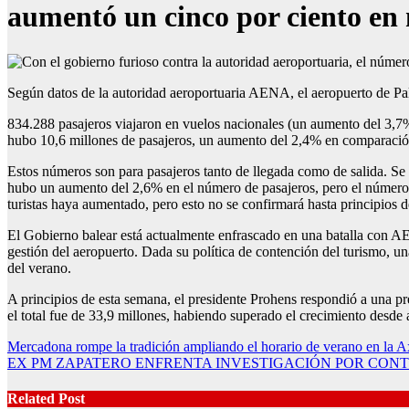
aumentó un cinco por ciento en
Según datos de la autoridad aeroportuaria AENA, el aeropuerto de P
834.288 pasajeros viajaron en vuelos nacionales (un aumento del 3,7
hubo 10,6 millones de pasajeros, un aumento del 2,4% en comparaci
Estos números son para pasajeros tanto de llegada como de salida. Se u
hubo un aumento del 2,6% en el número de pasajeros, pero el número
turistas haya aumentado, pero esto no se confirmará hasta principios de
El Gobierno balear está actualmente enfrascado en una batalla con A
gestión del aeropuerto. Dada su política de contención del turismo, un
del verano.
A principios de esta semana, el presidente Prohens respondió a una p
el total fue de 33,9 millones, habiendo superado el crecimiento desde 
Post
Mercadona rompe la tradición ampliando el horario de verano en la 
EX PM ZAPATERO ENFRENTA INVESTIGACIÓN POR CONTR
navigation
Related Post