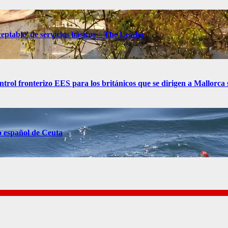
eptable’ de servicios básicos – The Leader
control fronterizo EES para los británicos que se dirigen a Mallorc
o español de Ceuta