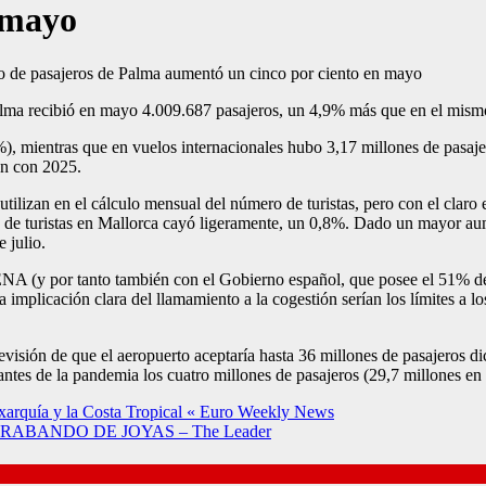
 mayo
alma recibió en mayo 4.009.687 pasajeros, un 4,9% más que en el mism
%), mientras que en vuelos internacionales hubo 3,17 millones de pasaj
ón con 2025.
tilizan en el cálculo mensual del número de turistas, pero con el claro 
 de turistas en Mallorca cayó ligeramente, un 0,8%. Dado un mayor au
 julio.
ENA (y por tanto también con el Gobierno español, que posee el 51% de
a implicación clara del llamamiento a la cogestión serían los límites a 
revisión de que el aeropuerto aceptaría hasta 36 millones de pasajeros
antes de la pandemia los cuatro millones de pasajeros (29,7 millones en
Axarquía y la Costa Tropical « Euro Weekly News
ABANDO DE JOYAS – The Leader