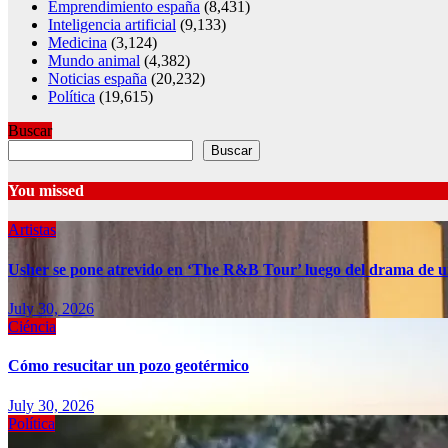
Emprendimiento españa
(8,431)
Inteligencia artificial
(9,133)
Medicina
(3,124)
Mundo animal
(4,382)
Noticias españa
(20,232)
Política
(19,615)
Buscar
Buscar
You missed
Artistas
Usher se pone atrevido en ‘The R&B Tour’ luego del drama de u
July 30, 2026
Ciéncia
Cómo resucitar un pozo geotérmico
July 30, 2026
Política