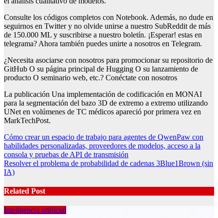
el análisis cualitativo de modelos.
Consulte los códigos completos con Notebook. Además, no dude en
seguirnos en Twitter y no olvide unirse a nuestro SubReddit de más
de 150.000 ML y suscribirse a nuestro boletín. ¡Esperar! estas en
telegrama? Ahora también puedes unirte a nosotros en Telegram.
¿Necesita asociarse con nosotros para promocionar su repositorio de
GitHub O su página principal de Hugging O su lanzamiento de
producto O seminario web, etc.? Conéctate con nosotros
La publicación Una implementación de codificación en MONAI
para la segmentación del bazo 3D de extremo a extremo utilizando
UNet en volúmenes de TC médicos apareció por primera vez en
MarkTechPost.
Post
Cómo crear un espacio de trabajo para agentes de QwenPaw con
habilidades personalizadas, proveedores de modelos, acceso a la
navigation
consola y pruebas de API de transmisión
Resolver el problema de probabilidad de cadenas 3Blue1Brown (sin
IA)
Related Post
Inteligencia artificial