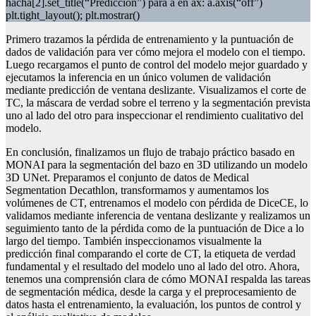
hacha[2].set_title(“Predicción”) para a en ax: a.axis(“off”)
plt.tight_layout(); plt.mostrar()
Primero trazamos la pérdida de entrenamiento y la puntuación de
dados de validación para ver cómo mejora el modelo con el tiempo.
Luego recargamos el punto de control del modelo mejor guardado y
ejecutamos la inferencia en un único volumen de validación
mediante predicción de ventana deslizante. Visualizamos el corte de
TC, la máscara de verdad sobre el terreno y la segmentación prevista
uno al lado del otro para inspeccionar el rendimiento cualitativo del
modelo.
En conclusión, finalizamos un flujo de trabajo práctico basado en
MONAI para la segmentación del bazo en 3D utilizando un modelo
3D UNet. Preparamos el conjunto de datos de Medical
Segmentation Decathlon, transformamos y aumentamos los
volúmenes de CT, entrenamos el modelo con pérdida de DiceCE, lo
validamos mediante inferencia de ventana deslizante y realizamos un
seguimiento tanto de la pérdida como de la puntuación de Dice a lo
largo del tiempo. También inspeccionamos visualmente la
predicción final comparando el corte de CT, la etiqueta de verdad
fundamental y el resultado del modelo uno al lado del otro. Ahora,
tenemos una comprensión clara de cómo MONAI respalda las tareas
de segmentación médica, desde la carga y el preprocesamiento de
datos hasta el entrenamiento, la evaluación, los puntos de control y