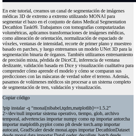
En este tutorial, creamos un canal de segmentación de imágenes
médicas 3D de extremo a extremo utilizando MONAI para
segmentar el bazo en el conjunto de datos Medical Segmentation
Decathlon Task09. Trabajamos con tomografías computarizadas
volumétricas, aplicamos transformaciones de imágenes médicas,
como alineación de orientación, normalización de espaciado de
vóxeles, ventanas de intensidad, recorte de primer plano y muestreo
basado en parches, y luego entrenamos un modelo UNet 3D para la
segmentación binaria de órganos. También utilizamos entrenamiento
de precisión mixta, pérdida de DiceCE, inferencia de ventana
deslizante, validación basada en Dice y visualización cualitativa para
comprender cómo aprende el modelo y cómo se comparan sus
predicciones con las máscaras de verdad sobre el terreno. Además,
pasamos de volúmenes médicos sin procesar a un sistema completo
de segmentación de tren, validación y visualización.
Copiar código
!pip instalar -q “monai[nibabel,tqdm,matplotlib]==1.5.2”
2>/dev/null importar sistema operativo, tiempo, glob, archivo
temporal, advertencias importar numpy como np importar antorcha
importar matplotlib.pyplot como plt desde torch.amp importar
autocast, GradScaler desde monai.apps importar DecathlonDataset
desde monai.data importar DataLoader, decollate_batch desde