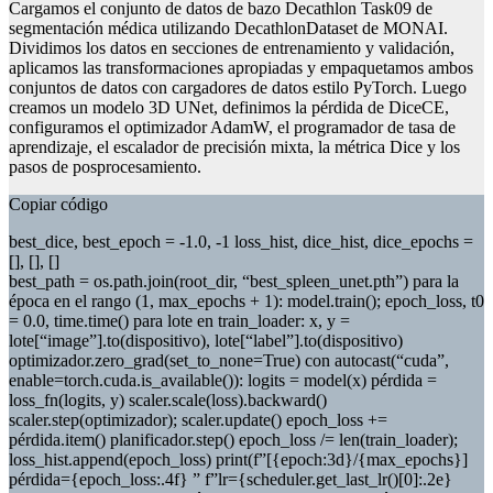
Cargamos el conjunto de datos de bazo Decathlon Task09 de
segmentación médica utilizando DecathlonDataset de MONAI.
Dividimos los datos en secciones de entrenamiento y validación,
aplicamos las transformaciones apropiadas y empaquetamos ambos
conjuntos de datos con cargadores de datos estilo PyTorch. Luego
creamos un modelo 3D UNet, definimos la pérdida de DiceCE,
configuramos el optimizador AdamW, el programador de tasa de
aprendizaje, el escalador de precisión mixta, la métrica Dice y los
pasos de posprocesamiento.
Copiar código
best_dice, best_epoch = -1.0, -1 loss_hist, dice_hist, dice_epochs =
[], [], []
best_path = os.path.join(root_dir, “best_spleen_unet.pth”) para la
época en el rango (1, max_epochs + 1): model.train(); epoch_loss, t0
= 0.0, time.time() para lote en train_loader: x, y =
lote[“image”].to(dispositivo), lote[“label”].to(dispositivo)
optimizador.zero_grad(set_to_none=True) con autocast(“cuda”,
enable=torch.cuda.is_available()): logits = model(x) pérdida =
loss_fn(logits, y) scaler.scale(loss).backward()
scaler.step(optimizador); scaler.update() epoch_loss +=
pérdida.item() planificador.step() epoch_loss /= len(train_loader);
loss_hist.append(epoch_loss) print(f”[{epoch:3d}/{max_epochs}]
pérdida={epoch_loss:.4f} ” f”lr={scheduler.get_last_lr()[0]:.2e}