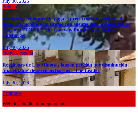
July 30, 2026
Política
Un hombre enloquecido paga el precio máximo después de
llevar un cuchillo a un tiroteo con agentes del condado de Los
Ángeles (VIDEO) * The Gateway Pundit * por Cullen
Linebarger
July 30, 2026
Noticias españa
Residentes de Las Mimosas lanzan petición por disminución
‘inaceptable’ de servicios básicos – The Leader
July 30, 2026
7 minutos
Web de actualidad independiente