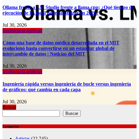
Ollama frente a LM Studio frente a llama.cpp: ¿Qué tiempo de
ejecución de IA local debería utilizar en 2026?
Jul 30, 2026
Inteligencia artificial
Cómo una base de datos médica desarrollada en el MIT
evolucionó hasta convertirse en un estándar global de
intercambio de datos | Noticias del MIT
Jul 30, 2026
Inteligencia artificial
Ingeniería rápida versus ingeniería de bucle versus ingeniería
de gráficos: qué cambia en cada capa
Jul 30, 2026
Buscar
Buscar
Categorías
Artistas
(22,745)