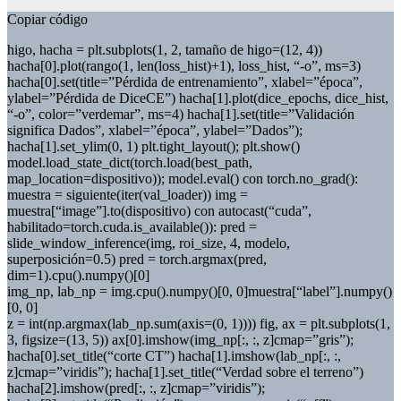
Copiar código
higo, hacha = plt.subplots(1, 2, tamaño de higo=(12, 4))
hacha[0].plot(rango(1, len(loss_hist)+1), loss_hist, “-o”, ms=3)
hacha[0].set(title=”Pérdida de entrenamiento”, xlabel=”época”,
ylabel=”Pérdida de DiceCE”) hacha[1].plot(dice_epochs, dice_hist,
“-o”, color=”verdemar”, ms=4) hacha[1].set(title=”Validación
significa Dados”, xlabel=”época”, ylabel=”Dados”);
hacha[1].set_ylim(0, 1) plt.tight_layout(); plt.show()
model.load_state_dict(torch.load(best_path,
map_location=dispositivo)); model.eval() con torch.no_grad():
muestra = siguiente(iter(val_loader)) img =
muestra[“image”].to(dispositivo) con autocast(“cuda”,
habilitado=torch.cuda.is_available()): pred =
slide_window_inference(img, roi_size, 4, modelo,
superposición=0.5) pred = torch.argmax(pred,
dim=1).cpu().numpy()[0]
img_np, lab_np = img.cpu().numpy()[0, 0]muestra[“label”].numpy()
[0, 0]
z = int(np.argmax(lab_np.sum(axis=(0, 1)))) fig, ax = plt.subplots(1,
3, figsize=(13, 5)) ax[0].imshow(img_np[:, :, z]cmap=”gris”);
hacha[0].set_title(“corte CT”) hacha[1].imshow(lab_np[:, :,
z]cmap=”viridis”); hacha[1].set_title(“Verdad sobre el terreno”)
hacha[2].imshow(pred[:, :, z]cmap=”viridis”);