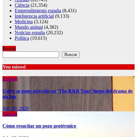
Ciéncia
(21,354)
Emprendimiento españa
(8,431)
Inteligencia artificial
(9,133)
Medicina
(3,124)
Mundo animal
(4,382)
Noticias españa
(20,232)
Política
(19,615)
Buscar
Buscar
You missed
Artistas
Usher se pone atrevido en ‘The R&B Tour’ luego del drama de
un fan
July 30, 2026
Ciéncia
Cómo resucitar un pozo geotérmico