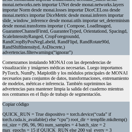
monai.networks.nets importar UNet desde monai.networks.layers
importar Norm desde monai.losses importar DiceCELoss desde
monai.metrics importar DiceMetric desde monai.inferers importar
slide_window_inference desde monai.utils importar set_determinism
desde monai.transforms importar ( Compose, LoadImaged,
GuaranteeChannelFirstd, GuaranteeTyped, Orientationd, Spacingd,
ScaleIntensityRanged, CropForegroundd,
RandCropByPosNegLabeld, RandFlipd, RandRotate90d,
RandShiftIntensityd, AsDiscrete,)
advertencias.filterwarnings(“ignorar”)
Comenzamos instalando MONAI con las dependencias de
visualización y imágenes médicas necesarias. Luego importamos
PyTorch, NumPy, Matplotlib y los módulos principales de MONAI
necesarios para conjuntos de datos, transformaciones, entrenamiento
de modelos, métricas e inferencia. También suprimimos las
advertencias para mantener limpia la salida del cuaderno mientras
nos centramos en el flujo de trabajo de segmentación.
Copiar código
QUICK_RUN = True dispositivo = torch.device(“cuda” if
torch.cuda.is_available() else “cpu”) root_dir = tempfile.mkdtemp()
roi_size = (96, 96, 96) num_samples = 4 batch_size = 2
max_epochs = 15 if QUICK_RUN else 200 val_every = 3