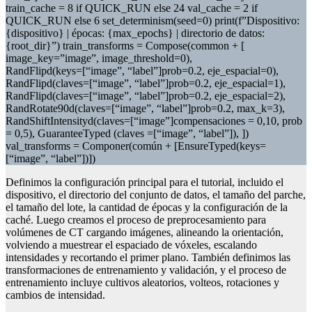
train_cache = 8 if QUICK_RUN else 24 val_cache = 2 if
QUICK_RUN else 6 set_determinism(seed=0) print(f”Dispositivo:
{dispositivo} | épocas: {max_epochs} | directorio de datos:
{root_dir}”) train_transforms = Compose(common + [
image_key=”image”, image_threshold=0),
RandFlipd(keys=[“image”, “label”]prob=0.2, eje_espacial=0),
RandFlipd(claves=[“image”, “label”]prob=0.2, eje_espacial=1),
RandFlipd(claves=[“image”, “label”]prob=0.2, eje_espacial=2),
RandRotate90d(claves=[“image”, “label”]prob=0.2, max_k=3),
RandShiftIntensityd(claves=[“image”]compensaciones = 0,10, prob
= 0,5), GuaranteeTyped (claves =[“image”, “label”]), ])
val_transforms = Componer(común + [EnsureTyped(keys=
[“image”, “label”])])
Definimos la configuración principal para el tutorial, incluido el
dispositivo, el directorio del conjunto de datos, el tamaño del parche,
el tamaño del lote, la cantidad de épocas y la configuración de la
caché. Luego creamos el proceso de preprocesamiento para
volúmenes de CT cargando imágenes, alineando la orientación,
volviendo a muestrear el espaciado de vóxeles, escalando
intensidades y recortando el primer plano. También definimos las
transformaciones de entrenamiento y validación, y el proceso de
entrenamiento incluye cultivos aleatorios, volteos, rotaciones y
cambios de intensidad.