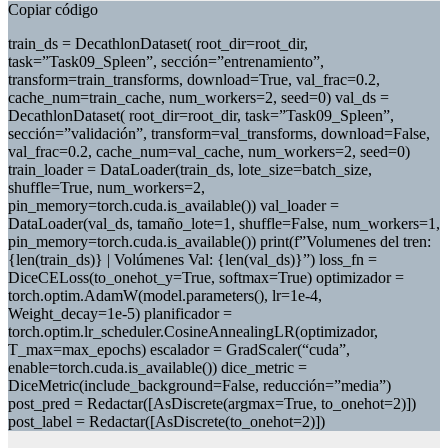
Copiar código
train_ds = DecathlonDataset( root_dir=root_dir,
task=”Task09_Spleen”, sección=”entrenamiento”,
transform=train_transforms, download=True, val_frac=0.2,
cache_num=train_cache, num_workers=2, seed=0) val_ds =
DecathlonDataset( root_dir=root_dir, task=”Task09_Spleen”,
sección=”validación”, transform=val_transforms, download=False,
val_frac=0.2, cache_num=val_cache, num_workers=2, seed=0)
train_loader = DataLoader(train_ds, lote_size=batch_size,
shuffle=True, num_workers=2,
pin_memory=torch.cuda.is_available()) val_loader =
DataLoader(val_ds, tamaño_lote=1, shuffle=False, num_workers=1,
pin_memory=torch.cuda.is_available()) print(f”Volumenes del tren:
{len(train_ds)} | Volúmenes Val: {len(val_ds)}”) loss_fn =
DiceCELoss(to_onehot_y=True, softmax=True) optimizador =
torch.optim.AdamW(model.parameters(), lr=1e-4,
Weight_decay=1e-5) planificador =
torch.optim.lr_scheduler.CosineAnnealingLR(optimizador,
T_max=max_epochs) escalador = GradScaler(“cuda”,
enable=torch.cuda.is_available()) dice_metric =
DiceMetric(include_background=False, reducción=”media”)
post_pred = Redactar([AsDiscrete(argmax=True, to_onehot=2)])
post_label = Redactar([AsDiscrete(to_onehot=2)])