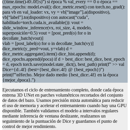
({time.time()-t0:.0f}s)”) si época % val_every == 0 o época ==
max_epochs: model.eval(); dice_metric.reset() con torch.no_grad():
para vb en val_loader: vx, vy = vb[“image”].a(dispositivo),
vb[“label”].to(dispositivo) con autocast(“cuda”,
habilitado=torch.cuda.is_available()): vout =
slide_window_inference(vx, roi_size, 4, modelo,
superposición=0.5) vout = [post_pred(o) for o in
decollate_batch(vout)]
vlab = [post_label(o) for o in decollate_batch(vy)]
dice_metric(y_pred=vout, y=vlab) d =
dice_metric.aggregate().item() dice_hist.append(d);
dice_epochs.append(época) if d > best_dice: best_dice, best_epoch
= d, epoch torch.save(model.state_dict(), best_path) print(f” >> val
Dice={d:.4f} (best={best_dice:.4f} @ {best_epoch})”)
print(f”\nHecho. Mejor dado medio {best_dice:.4f} en la época
{mejor_época}.”)
Ejecutamos el ciclo de entrenamiento completo, donde cada época
entrena 3D UNet en parches volumétricos recortados del conjunto
de datos del bazo. Usamos precisión mixta automática para reducir
el uso de memoria y acelerar el entrenamiento cuando hay una GPU
disponible. También validamos el modelo a intervalos regulares
mediante inferencia de ventana deslizante, realizamos un
seguimiento de la puntuación de Dice y guardamos el punto de
control de mejor rendimiento.