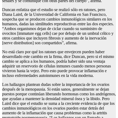
señales y se comunique con otras partes del cuerpo”, afirma.
Duncan enfatiza que el estudio se realizó sólo en ratones, pero
Diana Laird, de la Universidad de California en San Francisco,
sospecha que se producen cambios inmunológicos similares en los
humanos, dadas las similitudes reproductivas entre las dos especies.
“Ambos organismos dejan de ciclar cuando su suministro de
ovocitos [immature egg cells] cae por debajo de un umbral crítico y
otros cambios que incluyen fibrosis y aumento de la inervación
[nerve distribution] son compartidos”, afirma.
No está claro por qué los ratones que envejecen pueden haber
desarrollado este cambio en la firma, dice Duncan, pero si el mismo
cambio se aplica a los humanos, podría haber sido una ventaja
adquirir un reservorio de células inmunes cuando menos personas
vivieron hasta la vejez. Pero esto puede provocar inflamación e
incluso enfermedades autoinmunes en la vida moderna.
Los hallazgos plantean dudas sobre la importancia de los ovarios
después de la menopausia. Si están sanos, generalmente se dejan
puestos porque continúan liberando hormonas como los andrógenos,
que ayudan a mantener la densidad mineral ósea y la libido. Pero
Laird dice que el estudio se suma a la creciente evidencia de que los
cambios inmunológicos en los ovarios pueden estar detrás del
aumento de la inflamación que causa problemas como la artritis
reumatoide posmenopausia. “Los hallazgos son un llamado a