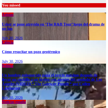
You missed
Artistas
Usher se pone atrevido en ‘The R&B Tour’ luego del drama de
un fan
July 30, 2026
Ciéncia
Cómo resucitar un pozo geotérmico
July 30, 2026
Política
Un hombre enloquecido paga el precio máximo después de
llevar un cuchillo a un tiroteo con agentes del condado de Los
Ángeles (VIDEO) * The Gateway Pundit * por Cullen
Linebarger
July 30, 2026
Noticias españa