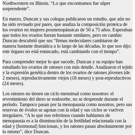
Northwestern en Illinois. “Lo que encontramos fue súper
sorprendente”.
En marzo, Duncan y sus colegas publicaron un estudio, que aún no
ha sido revisado por pares, que analiza la composición proteica de
los ovarios en mujeres posmenopáusicas de 50 a 75 años. Esperaban
que todos los ovarios fueran bastante similares, pero en cambio
Duncan descubrió que sus “firmas moleculares cambiaron de
manera bastante dramática a lo largo de las décadas, lo que nos dijo:
este órgano no está estancado, está cambiando con el tiempo”.
Para comprender mejor lo que sucede, Duncan y su equipo han
estudiado los ovarios de ratones con más detalle. Analizaron el tejido
y la expresión genética dentro de los ovarios de ratones jóvenes (de
2 meses), reproductivamente viejos (18 meses) y post-reproductivos
(24 meses).
Los ratones no tienen un ciclo menstrual como nosotros: el
revestimiento del útero se reabsorbe, no se desprende durante el
período. Tampoco pasan por la menopausia como nosotros, pero sus
reservas de óvulos se agotan con la edad y sus ciclos se vuelven
irregulares. “A lo que nos referimos cuando hablamos de
menopausia es a la disminución de la fertilidad relacionada con la
edad y [hormonal] funcionan, y los ratones pasan absolutamente por
lo mismo”, dice Duncan.