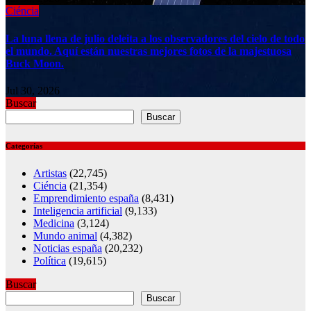
Ciéncia
La luna llena de julio deleita a los observadores del cielo de todo
el mundo. Aquí están nuestras mejores fotos de la majestuosa
Buck Moon.
Jul 30, 2026
Buscar
Buscar
Categorías
Artistas
(22,745)
Ciéncia
(21,354)
Emprendimiento españa
(8,431)
Inteligencia artificial
(9,133)
Medicina
(3,124)
Mundo animal
(4,382)
Noticias españa
(20,232)
Política
(19,615)
Buscar
Buscar