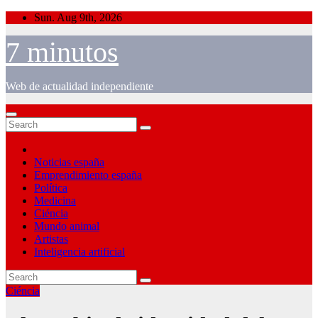
Skip
Sun. Aug 9th, 2026
to
content
7 minutos
Web de actualidad independiente
Noticias españa
Emprendimiento españa
Política
Medicina
Ciéncia
Mundo animal
Artistas
Inteligencia artificial
Ciéncia