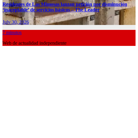
Residentes de Las Mimosas lanzan petición por disminución
‘inaceptable’ de servicios básicos – The Leader
July 30, 2026
7 minutos
Web de actualidad independiente