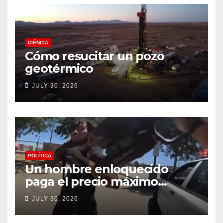
CIÉNCIA
Cómo resucitar un pozo
geotérmico
JULY 30, 2026
POLÍTICA
Un hombre enloquecido
paga el precio máximo
después de llevar un cuchillo
JULY 30, 2026
a un tiroteo con agentes del
condado de Los Ángeles