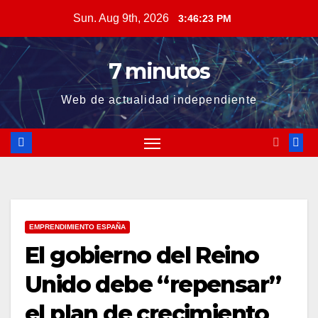
Skip
Sun. Aug 9th, 2026
3:46:24 PM
to
content
7 minutos
Web de actualidad independiente
EMPRENDIMIENTO ESPAÑA
El gobierno del Reino
Unido debe “repensar”
el plan de crecimiento