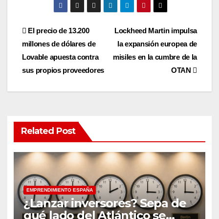
Post
El precio de 13.200
Lockheed Martin impulsa
millones de dólares de
la expansión europea de
navigation
Lovable apuesta contra
misiles en la cumbre de la
sus propios proveedores
OTAN
Related Post
EMPRENDIMIENTO ESPAÑA
¿Lanzar inversores? Sepa de
qué lado del Atlántico se