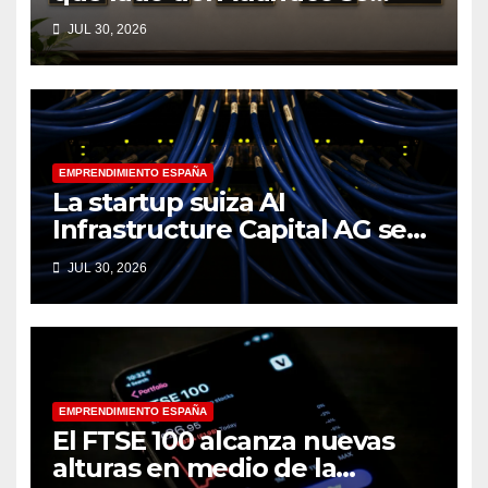
encuentra
JUL 30, 2026
EMPRENDIMIENTO ESPAÑA
La startup suiza AI
Infrastructure Capital AG se
lanza con 16 millones de
JUL 30, 2026
euros para abordar el cuello
de botella en la computación
de la IA
EMPRENDIMIENTO ESPAÑA
El FTSE 100 alcanza nuevas
alturas en medio de la