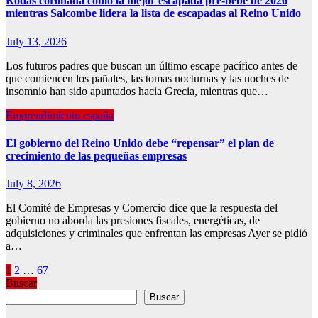
Rodas coronada como la mejor escapada pre-bebé de 2026
mientras Salcombe lidera la lista de escapadas al Reino Unido
July 13, 2026
Los futuros padres que buscan un último escape pacífico antes de
que comiencen los pañales, las tomas nocturnas y las noches de
insomnio han sido apuntados hacia Grecia, mientras que…
Emprendimiento españa
El gobierno del Reino Unido debe “repensar” el plan de
crecimiento de las pequeñas empresas
July 8, 2026
El Comité de Empresas y Comercio dice que la respuesta del
gobierno no aborda las presiones fiscales, energéticas, de
adquisiciones y criminales que enfrentan las empresas Ayer se pidió
a…
Posts
1
2
…
67
Buscar
pagination
Buscar