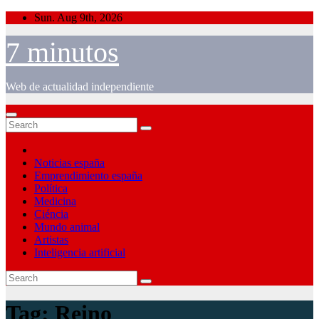
Skip
Sun. Aug 9th, 2026
to
content
7 minutos
Web de actualidad independiente
Noticias españa
Emprendimiento españa
Política
Medicina
Ciéncia
Mundo animal
Artistas
Inteligencia artificial
Tag:
Reino