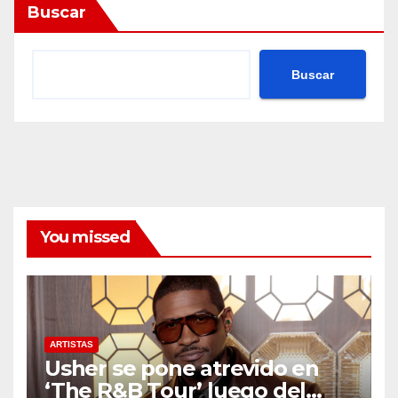
Buscar
Buscar
You missed
ARTISTAS
Usher se pone atrevido en
‘The R&B Tour’ luego del