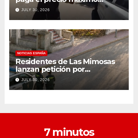
después de llevar un cuchillo
JULY 30, 2026
a un tiroteo con agentes del
condado de Los Ángeles
(VIDEO) * The Gateway
Pundit * por Cullen
Linebarger
NOTICIAS ESPAÑA
Residentes de Las Mimosas
lanzan petición por
disminución ‘inaceptable’ de
JULY 30, 2026
servicios básicos – The
Leader
7 minutos