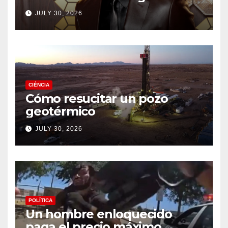
drama de un fan
JULY 30, 2026
CIÉNCIA
Cómo resucitar un pozo
geotérmico
JULY 30, 2026
POLÍTICA
Un hombre enloquecido
paga el precio máximo