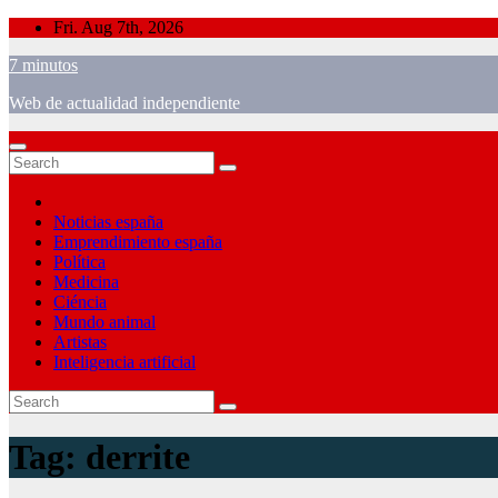
Skip
Fri. Aug 7th, 2026
to
7 minutos
content
Web de actualidad independiente
Noticias españa
Emprendimiento españa
Política
Medicina
Ciéncia
Mundo animal
Artistas
Inteligencia artificial
Tag:
derrite