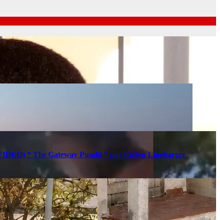
s (VIDEO) * The Gateway Pundit * por Cullen Linebarger