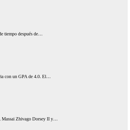
s de tiempo después de…
aria con un GPA de 4.0. El…
os, Massai Zhivago Dorsey II y…