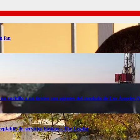
n fan
 un cuchillo a un tiroteo con agentes del condado de Los Ángele
eptable’ de servicios básicos – The Leader