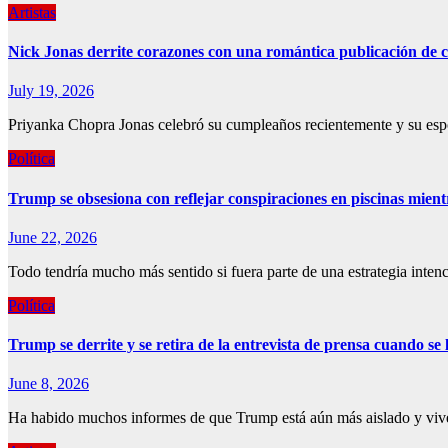
Artistas
Nick Jonas derrite corazones con una romántica publicación d
July 19, 2026
Priyanka Chopra Jonas celebró su cumpleaños recientemente y su espo
Política
Trump se obsesiona con reflejar conspiraciones en piscinas mient
June 22, 2026
Todo tendría mucho más sentido si fuera parte de una estrategia inten
Política
Trump se derrite y se retira de la entrevista de prensa cuando se
June 8, 2026
Ha habido muchos informes de que Trump está aún más aislado y vive