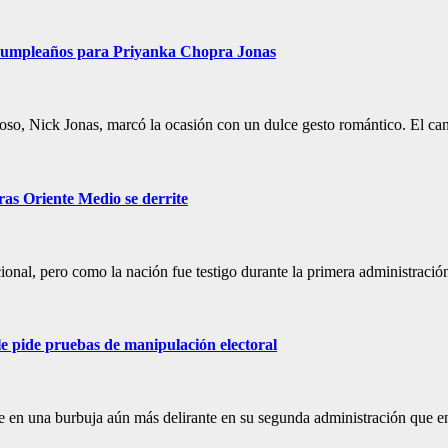
e cumpleaños para Priyanka Chopra Jonas
so, Nick Jonas, marcó la ocasión con un dulce gesto romántico. El ca
ras Oriente Medio se derrite
cional, pero como la nación fue testigo durante la primera administraci
 le pide pruebas de manipulación electoral
 en una burbuja aún más delirante en su segunda administración que 