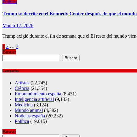
Política
Trump se derrite en el Kennedy Center después de que el mundo l
March 17, 2026
Trump exigió durante el fin de semana que el El resto del mundo vien
Posts
1
2
…
7
Buscar
pagination
Buscar
Categorías
Artistas
(22,745)
Ciéncia
(21,354)
Emprendimiento españa
(8,431)
Inteligencia artificial
(9,133)
Medicina
(3,124)
Mundo animal
(4,382)
Noticias españa
(20,232)
Política
(19,615)
Buscar