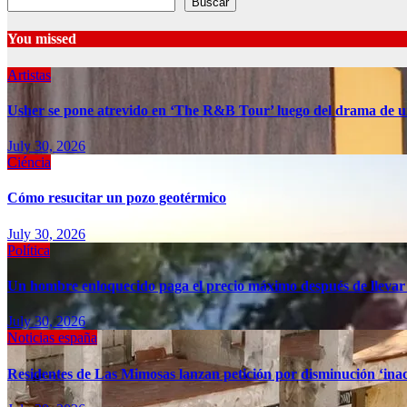
Buscar
You missed
Artistas
Usher se pone atrevido en ‘The R&B Tour’ luego del drama de u
July 30, 2026
Ciéncia
Cómo resucitar un pozo geotérmico
July 30, 2026
Política
Un hombre enloquecido paga el precio máximo después de llevar
July 30, 2026
Noticias españa
Residentes de Las Mimosas lanzan petición por disminución ‘inac