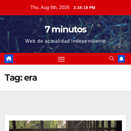
Skip
Thu. Aug 6th, 2026
3:34:20 PM
to
content
7 minutos
Web de actualidad independiente
Tag:
era