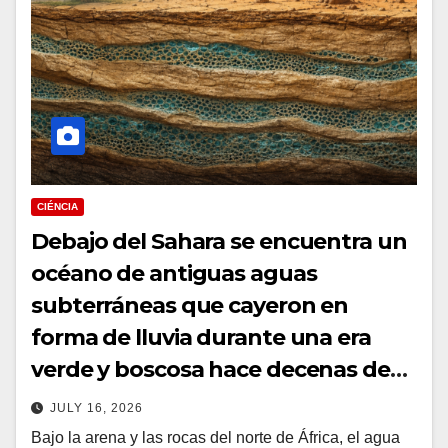
CIÉNCIA
Debajo del Sahara se encuentra un
océano de antiguas aguas
subterráneas que cayeron en
forma de lluvia durante una era
verde y boscosa hace decenas de
miles de años, todavía esperando
JULY 16, 2026
bajo el lugar más seco de la Tierra.
Bajo la arena y las rocas del norte de África, el agua