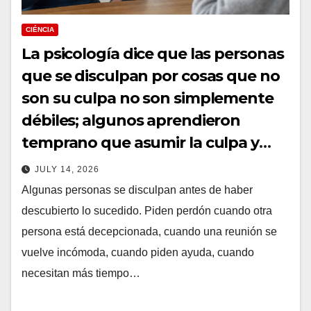
CIÉNCIA
La psicología dice que las personas
que se disculpan por cosas que no
son su culpa no son simplemente
débiles; algunos aprendieron
temprano que asumir la culpa y
mantener a todos tranquilos era
JULY 14, 2026
más seguro que expresar
Algunas personas se disculpan antes de haber
necesidades que podrían crear
descubierto lo sucedido. Piden perdón cuando otra
conflictos.
persona está decepcionada, cuando una reunión se
vuelve incómoda, cuando piden ayuda, cuando
necesitan más tiempo…