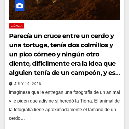
CIÉNCIA
Parecía un cruce entre un cerdo y
una tortuga, tenía dos colmillos y
un pico córneo y ningún otro
diente, difícilmente era la idea que
alguien tenía de un campeón, y es
el animal terrestre más exitoso, por
JULY 19, 2026
puro dominio de su mundo, que
Imagínese que le entregan una fotografía de un animal
jamás haya existido.
y le piden que adivine si heredó la Tierra. El animal de
la fotografía tiene aproximadamente el tamaño de un
cerdo…