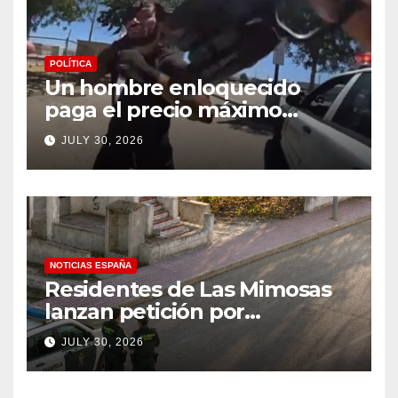
POLÍTICA
Un hombre enloquecido
paga el precio máximo
después de llevar un cuchillo
JULY 30, 2026
a un tiroteo con agentes del
condado de Los Ángeles
(VIDEO) * The Gateway
Pundit * por Cullen
Linebarger
NOTICIAS ESPAÑA
Residentes de Las Mimosas
lanzan petición por
disminución ‘inaceptable’ de
JULY 30, 2026
servicios básicos – The
Leader