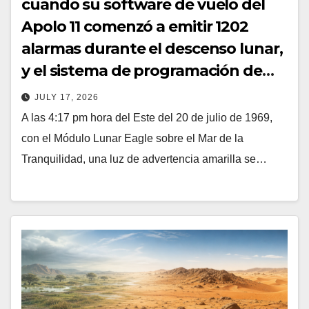
cuando su software de vuelo del
Apolo 11 comenzó a emitir 1202
alarmas durante el descenso lunar,
y el sistema de programación de
prioridades que había insistido en
JULY 17, 2026
construir (a pesar de las objeciones
A las 4:17 pm hora del Este del 20 de julio de 1969,
de que era excesivo) se deshizo
con el Módulo Lunar Eagle sobre el Mar de la
silenciosamente de las tareas de
Tranquilidad, una luz de advertencia amarilla se…
baja prioridad y permitió que
Armstrong aterrizara con menos de
30 segundos de combustible de
sobra.