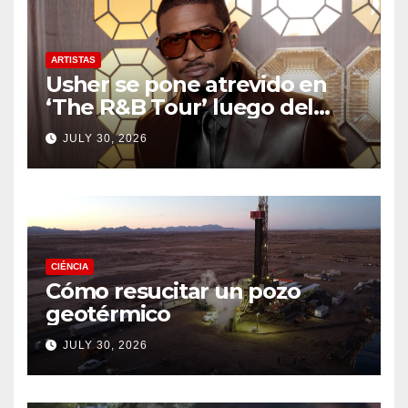
ARTISTAS
Usher se pone atrevido en
‘The R&B Tour’ luego del
drama de un fan
JULY 30, 2026
CIÉNCIA
Cómo resucitar un pozo
geotérmico
JULY 30, 2026