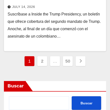
JULY 14, 2026
Suscríbase a Inside the Trump Presidency, un boletín
que ofrece cobertura del segundo mandato de Trump.
Anoche, al final de un día que comenzó con el
asesinato de un colombiano…
Posts
1
2
…
50
pagination
Buscar
Buscar