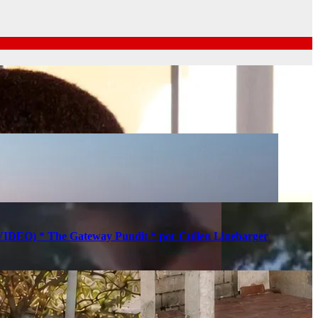
s (VIDEO) * The Gateway Pundit * por Cullen Linebarger