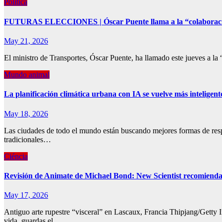
Política
FUTURAS ELECCIONES | Óscar Puente llama a la “colaboración i
May 21, 2026
El ministro de Transportes, Óscar Puente, ha llamado este jueves a la 
Mundo animal
La planificación climática urbana con IA se vuelve más inteligent
May 18, 2026
Las ciudades de todo el mundo están buscando mejores formas de respo
tradicionales…
Ciéncia
Revisión de Animate de Michael Bond: New Scientist recomienda 
May 17, 2026
Antiguo arte rupestre “visceral” en Lascaux, Francia Thipjang/Gett
vida, guardas el…