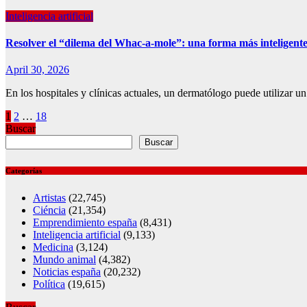
Inteligencia artificial
Resolver el “dilema del Whac-a-mole”: una forma más inteligente 
April 30, 2026
En los hospitales y clínicas actuales, un dermatólogo puede utilizar un 
Posts
1
2
…
18
Buscar
pagination
Buscar
Categorías
Artistas
(22,745)
Ciéncia
(21,354)
Emprendimiento españa
(8,431)
Inteligencia artificial
(9,133)
Medicina
(3,124)
Mundo animal
(4,382)
Noticias españa
(20,232)
Política
(19,615)