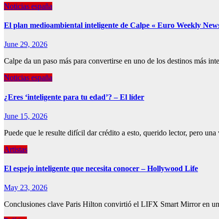
Noticias españa
El plan medioambiental inteligente de Calpe « Euro Weekly New
June 29, 2026
Calpe da un paso más para convertirse en uno de los destinos más int
Noticias españa
¿Eres ‘inteligente para tu edad’? – El líder
June 15, 2026
Puede que le resulte difícil dar crédito a esto, querido lector, pero 
Artistas
El espejo inteligente que necesita conocer – Hollywood Life
May 23, 2026
Conclusiones clave Paris Hilton convirtió el LIFX Smart Mirror en un