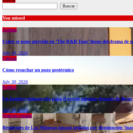
Buscar
Buscar
You missed
Artistas
Usher se pone atrevido en ‘The R&B Tour’ luego del drama de u
July 30, 2026
Ciéncia
Cómo resucitar un pozo geotérmico
July 30, 2026
Política
Un hombre enloquecido paga el precio máximo después de llevar
July 30, 2026
Noticias españa
Residentes de Las Mimosas lanzan petición por disminución ‘inac