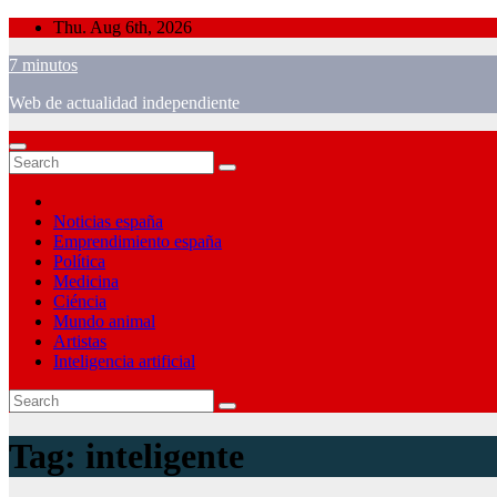
Skip
Thu. Aug 6th, 2026
to
7 minutos
content
Web de actualidad independiente
Noticias españa
Emprendimiento españa
Política
Medicina
Ciéncia
Mundo animal
Artistas
Inteligencia artificial
Tag:
inteligente