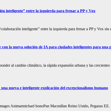
nteligente” entre la izquierda para frenar a PP y Vox
“colaboración inteligente” entre la izquierda para frenar a PP y Vox si
e con la nueva solución de IA para ciudades inteligentes para una pl
nder al cambio climático, la rápida expansión urbana y las crecientes
una nueva e inteligente explicación del excepcionalismo humano
y Images Animarmichael bonoPan Macmillan Reino Unido, Pegasus EE. U