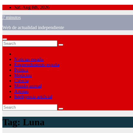
Skip
Sat. Aug 8th, 2026
to
7 minutos
content
Web de actualidad independiente
Noticias españa
Emprendimiento españa
Política
Medicina
Ciéncia
Mundo animal
Artistas
Inteligencia artificial
Tag:
Luna