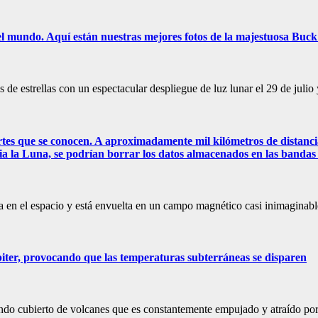
do el mundo. Aquí están nuestras mejores fotos de la majestuosa Buc
 de estrellas con un espectacular despliegue de luz lunar el 29 de juli
es que se conocen. A aproximadamente mil kilómetros de distancia,
ia la Luna, se podrían borrar los datos almacenados en las bandas
a en el espacio y está envuelta en un campo magnético casi inimaginabl
Júpiter, provocando que las temperaturas subterráneas se disparen
mundo cubierto de volcanes que es constantemente empujado y atraído por