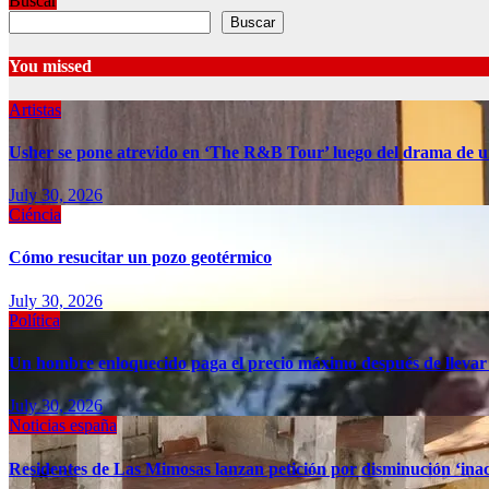
Buscar
Buscar
You missed
Artistas
Usher se pone atrevido en ‘The R&B Tour’ luego del drama de u
July 30, 2026
Ciéncia
Cómo resucitar un pozo geotérmico
July 30, 2026
Política
Un hombre enloquecido paga el precio máximo después de llevar
July 30, 2026
Noticias españa
Residentes de Las Mimosas lanzan petición por disminución ‘inac