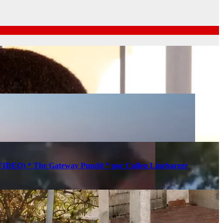
s (VIDEO) * The Gateway Pundit * por Cullen Linebarger