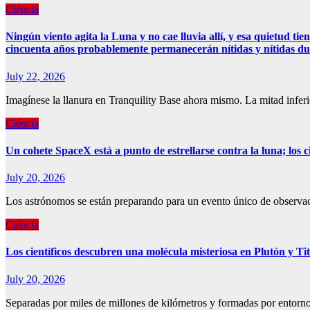
Ciéncia
Ningún viento agita la Luna y no cae lluvia allí, y esa quietud ti
cincuenta años probablemente permanecerán nítidas y nítidas dur
July 22, 2026
Imagínese la llanura en Tranquility Base ahora mismo. La mitad infer
Ciéncia
Un cohete SpaceX está a punto de estrellarse contra la luna; los 
July 20, 2026
Los astrónomos se están preparando para un evento único de observac
Ciéncia
Los científicos descubren una molécula misteriosa en Plutón y Ti
July 20, 2026
Separadas por miles de millones de kilómetros y formadas por entornos