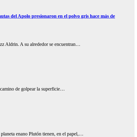
nautas del Apolo presionaron en el polvo gris hace más de
uzz Aldrin. A su alrededor se encuentran…
 camino de golpear la superficie…
l planeta enano Plutón tienen, en el papel,…