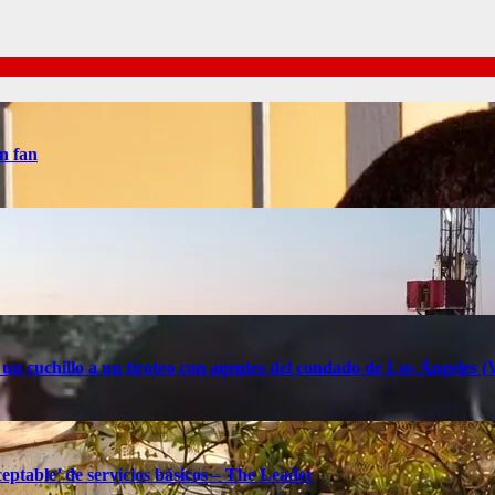
n fan
 un cuchillo a un tiroteo con agentes del condado de Los Ángele
eptable’ de servicios básicos – The Leader