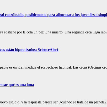
al coordinado, posiblemente para alimentar a los juveniles o simp
ra sostiene por la cola un pez luna muerto. Una segunda orca llega ráp
icos están hipnotizados: ScienceAlert
lpable es en gran medida el sospechoso habitual. Las orcas (Orcinus o
ensar qué es una luna
evo estudio, y la respuesta parece ser: ¿cuándo se trata de un planeta