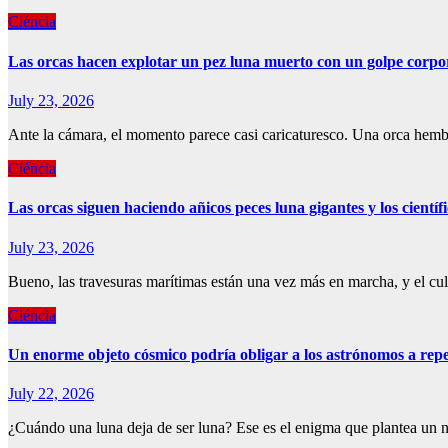
Ciéncia
Las orcas hacen explotar un pez luna muerto con un golpe corpor
July 23, 2026
Ante la cámara, el momento parece casi caricaturesco. Una orca hemb
Ciéncia
Las orcas siguen haciendo añicos peces luna gigantes y los científ
July 23, 2026
Bueno, las travesuras marítimas están una vez más en marcha, y el cu
Ciéncia
Un enorme objeto cósmico podría obligar a los astrónomos a rep
July 22, 2026
¿Cuándo una luna deja de ser luna? Ese es el enigma que plantea un nu