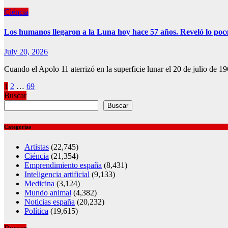
Ciéncia
Los humanos llegaron a la Luna hoy hace 57 años. Reveló lo poc
July 20, 2026
Cuando el Apolo 11 aterrizó en la superficie lunar el 20 de julio de
Posts
1
2
…
69
Buscar
pagination
Buscar
Categorías
Artistas
(22,745)
Ciéncia
(21,354)
Emprendimiento españa
(8,431)
Inteligencia artificial
(9,133)
Medicina
(3,124)
Mundo animal
(4,382)
Noticias españa
(20,232)
Política
(19,615)