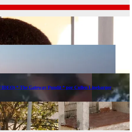
s (VIDEO) * The Gateway Pundit * por Cullen Linebarger