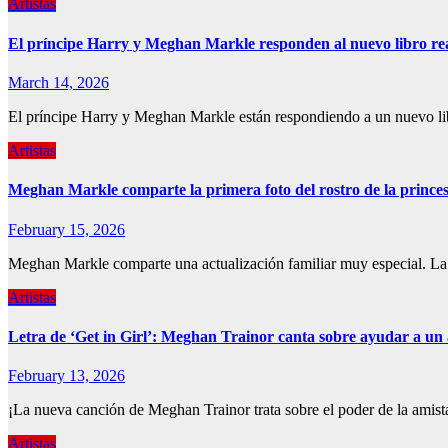
Artistas
El príncipe Harry y Meghan Markle responden al nuevo libro real
March 14, 2026
El príncipe Harry y Meghan Markle están respondiendo a un nuevo lib
Artistas
Meghan Markle comparte la primera foto del rostro de la princes
February 15, 2026
Meghan Markle comparte una actualización familiar muy especial. La e
Artistas
Letra de ‘Get in Girl’: Meghan Trainor canta sobre ayudar a u
February 13, 2026
¡La nueva canción de Meghan Trainor trata sobre el poder de la amist
Artistas