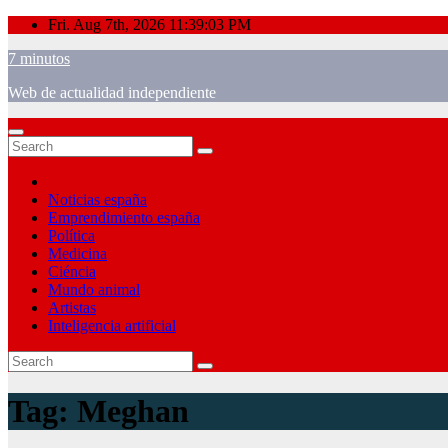
Skip
Fri. Aug 7th, 2026
11:39:04 PM
to
7 minutos
content
Web de actualidad independiente
Noticias españa
Emprendimiento españa
Política
Medicina
Ciéncia
Mundo animal
Artistas
Inteligencia artificial
Tag:
Meghan