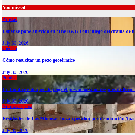
You missed
Artistas
Usher se pone atrevido en ‘The R&B Tour’ luego del drama de u
July 30, 2026
Ciéncia
Cómo resucitar un pozo geotérmico
July 30, 2026
Política
Un hombre enloquecido paga el precio máximo después de llevar
July 30, 2026
Noticias españa
Residentes de Las Mimosas lanzan petición por disminución ‘inac
July 30, 2026