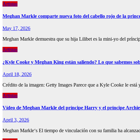
Artistas
Meghan Markle comparte nueva foto del cabello rojo de la prince
May 17, 2026
Meghan Markle demuestra que su hija Lilibet es la mini-yo del príncip
Artistas
¿Kyle Cooke y Meghan King están saliendo? Lo que sabemos sob
April 18, 2026
Crédito de la imagen: Getty Images Parece que a Kyle Cooke le está
Artistas
Vídeo de Meghan Markle del príncipe Harry y el príncipe Archi
April 3, 2026
Meghan Markle‘s El tiempo de vinculación con su familia ha alcanzad