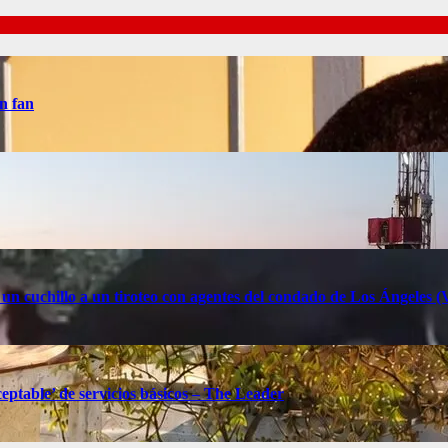
n fan
 un cuchillo a un tiroteo con agentes del condado de Los Ángele
eptable’ de servicios básicos – The Leader