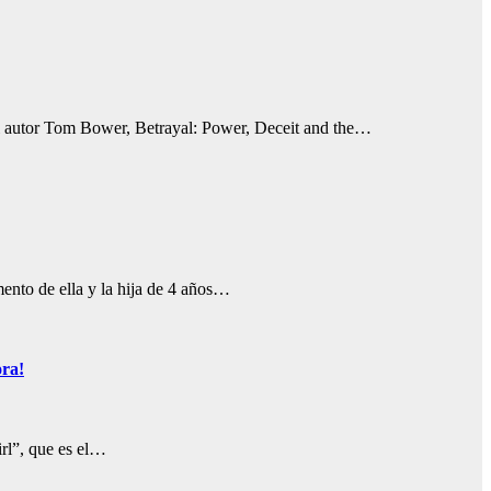
el autor Tom Bower, Betrayal: Power, Deceit and the…
ento de ella y la hija de 4 años…
ora!
irl”, que es el…