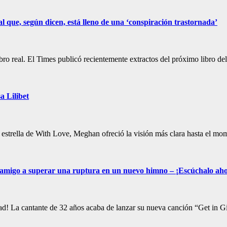
 que, según dicen, está lleno de una ‘conspiración trastornada’
ro real. El Times publicó recientemente extractos del próximo libro d
a Lilibet
strella de With Love, Meghan ofreció la visión más clara hasta el mom
n amigo a superar una ruptura en un nuevo himno – ¡Escúchalo ah
ad! La cantante de 32 años acaba de lanzar su nueva canción “Get in G