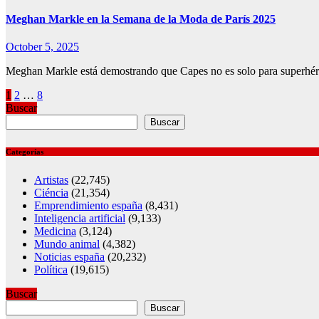
Meghan Markle en la Semana de la Moda de París 2025
October 5, 2025
Meghan Markle está demostrando que Capes no es solo para superhéro
Posts
1
2
…
8
Buscar
pagination
Buscar
Categorías
Artistas
(22,745)
Ciéncia
(21,354)
Emprendimiento españa
(8,431)
Inteligencia artificial
(9,133)
Medicina
(3,124)
Mundo animal
(4,382)
Noticias españa
(20,232)
Política
(19,615)
Buscar
Buscar