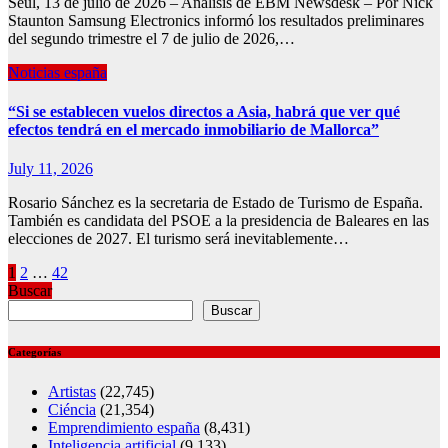
Seúl, 13 de julio de 2026 – Análisis de EBM Newsdesk – Por Nick
Staunton Samsung Electronics informó los resultados preliminares
del segundo trimestre el 7 de julio de 2026,…
Noticias españa
“Si se establecen vuelos directos a Asia, habrá que ver qué
efectos tendrá en el mercado inmobiliario de Mallorca”
July 11, 2026
Rosario Sánchez es la secretaria de Estado de Turismo de España.
También es candidata del PSOE a la presidencia de Baleares en las
elecciones de 2027. El turismo será inevitablemente…
Posts
1
2
…
42
Buscar
pagination
Buscar
Categorías
Artistas
(22,745)
Ciéncia
(21,354)
Emprendimiento españa
(8,431)
Inteligencia artificial
(9,133)