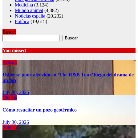
Medicina
(3,124)
Mundo animal
(4,382)
Noticias españa
(20,232)
Política
(19,615)
Buscar
Buscar
You missed
Artistas
Usher se pone atrevido en ‘The R&B Tour’ luego del drama de
un fan
July 30, 2026
Ciéncia
Cómo resucitar un pozo geotérmico
July 30, 2026
Política