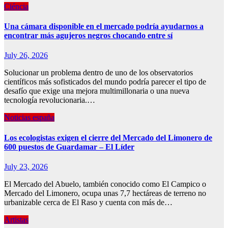
Ciéncia
Una cámara disponible en el mercado podría ayudarnos a
encontrar más agujeros negros chocando entre sí
July 26, 2026
Solucionar un problema dentro de uno de los observatorios
científicos más sofisticados del mundo podría parecer el tipo de
desafío que exige una mejora multimillonaria o una nueva
tecnología revolucionaria.…
Noticias españa
Los ecologistas exigen el cierre del Mercado del Limonero de
600 puestos de Guardamar – El Líder
July 23, 2026
El Mercado del Abuelo, también conocido como El Campico o
Mercado del Limonero, ocupa unas 7,7 hectáreas de terreno no
urbanizable cerca de El Raso y cuenta con más de…
Artistas