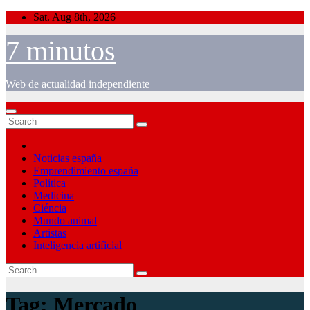
Skip
Sat. Aug 8th, 2026
to
content
7 minutos
Web de actualidad independiente
Noticias españa
Emprendimiento españa
Política
Medicina
Ciéncia
Mundo animal
Artistas
Inteligencia artificial
Tag:
Mercado