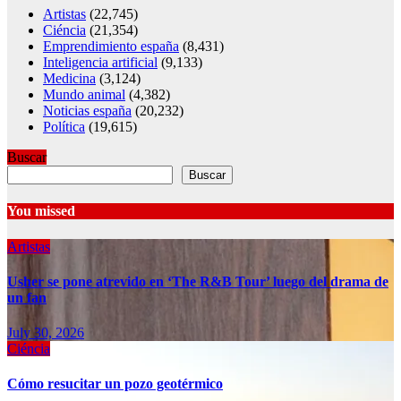
Artistas
(22,745)
Ciéncia
(21,354)
Emprendimiento españa
(8,431)
Inteligencia artificial
(9,133)
Medicina
(3,124)
Mundo animal
(4,382)
Noticias españa
(20,232)
Política
(19,615)
Buscar
Buscar
You missed
Artistas
Usher se pone atrevido en ‘The R&B Tour’ luego del drama de
un fan
July 30, 2026
Ciéncia
Cómo resucitar un pozo geotérmico