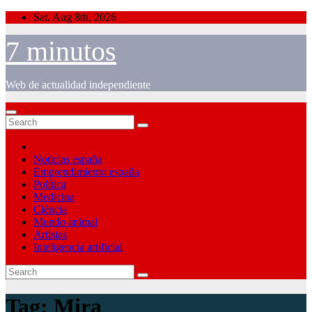
Skip
Sat. Aug 8th, 2026
to
content
7 minutos
Web de actualidad independiente
Noticias españa
Emprendimiento españa
Política
Medicina
Ciéncia
Mundo animal
Artistas
Inteligencia artificial
Tag:
Mira