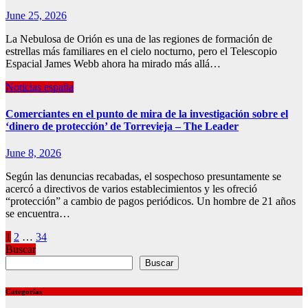
June 25, 2026
La Nebulosa de Orión es una de las regiones de formación de
estrellas más familiares en el cielo nocturno, pero el Telescopio
Espacial James Webb ahora ha mirado más allá…
Noticias españa
Comerciantes en el punto de mira de la investigación sobre el
‘dinero de protección’ de Torrevieja – The Leader
June 8, 2026
Según las denuncias recabadas, el sospechoso presuntamente se
acercó a directivos de varios establecimientos y les ofreció
“protección” a cambio de pagos periódicos. Un hombre de 21 años
se encuentra…
Posts
1
2
…
34
Buscar
pagination
Buscar
Categorías