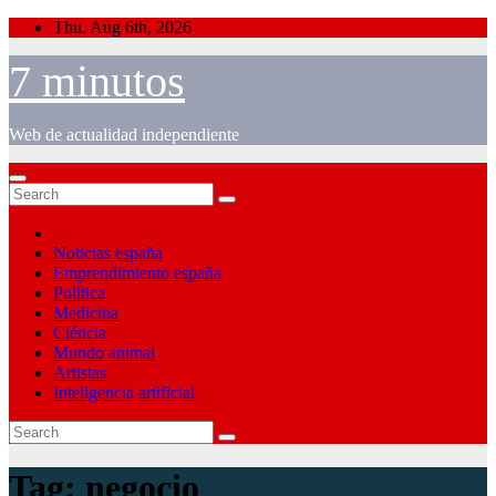
Skip
Thu. Aug 6th, 2026
to
content
7 minutos
Web de actualidad independiente
Noticias españa
Emprendimiento españa
Política
Medicina
Ciéncia
Mundo animal
Artistas
Inteligencia artificial
Tag:
negocio