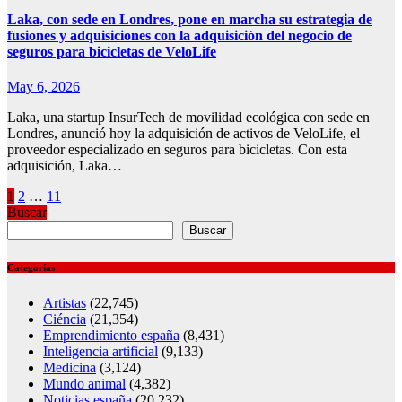
Laka, con sede en Londres, pone en marcha su estrategia de
fusiones y adquisiciones con la adquisición del negocio de
seguros para bicicletas de VeloLife
May 6, 2026
Laka, una startup InsurTech de movilidad ecológica con sede en
Londres, anunció hoy la adquisición de activos de VeloLife, el
proveedor especializado en seguros para bicicletas. Con esta
adquisición, Laka…
Posts
1
2
…
11
Buscar
pagination
Buscar
Categorías
Artistas
(22,745)
Ciéncia
(21,354)
Emprendimiento españa
(8,431)
Inteligencia artificial
(9,133)
Medicina
(3,124)
Mundo animal
(4,382)
Noticias españa
(20,232)