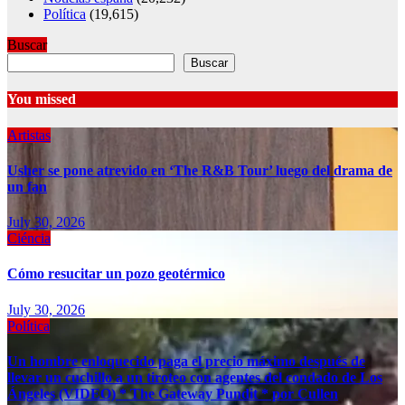
Política
(19,615)
Buscar
Buscar
You missed
Artistas
Usher se pone atrevido en ‘The R&B Tour’ luego del drama de
un fan
July 30, 2026
Ciéncia
Cómo resucitar un pozo geotérmico
July 30, 2026
Política
Un hombre enloquecido paga el precio máximo después de
llevar un cuchillo a un tiroteo con agentes del condado de Los
Ángeles (VIDEO) * The Gateway Pundit * por Cullen