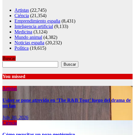
Artistas
(22,745)
Ciéncia
(21,354)
Emprendimiento españa
(8,431)
Inteligencia artificial
(9,133)
Medicina
(3,124)
Mundo animal
(4,382)
Noticias españa
(20,232)
Política
(19,615)
Buscar
Buscar
You missed
Artistas
Usher se pone atrevido en ‘The R&B Tour’ luego del drama de
un fan
July 30, 2026
Ciéncia
Cómo resucitar un pozo geotérmico