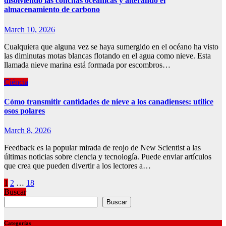
disolviendo las conchas oceánicas y alterando el
almacenamiento de carbono
March 10, 2026
Cualquiera que alguna vez se haya sumergido en el océano ha visto
las diminutas motas blancas flotando en el agua como nieve. Esta
llamada nieve marina está formada por escombros…
Ciéncia
Cómo transmitir cantidades de nieve a los canadienses: utilice
osos polares
March 8, 2026
Feedback es la popular mirada de reojo de New Scientist a las
últimas noticias sobre ciencia y tecnología. Puede enviar artículos
que crea que pueden divertir a los lectores a…
Posts
1
2
…
18
Buscar
pagination
Buscar
Categorías