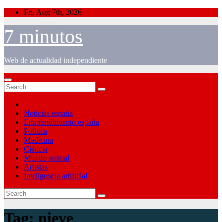
Skip
Fri. Aug 7th, 2026
to
content
7 minutos
Web de actualidad independiente
Noticias españa
Emprendimiento españa
Política
Medicina
Ciéncia
Mundo animal
Artistas
Inteligencia artificial
Tag:
nieve