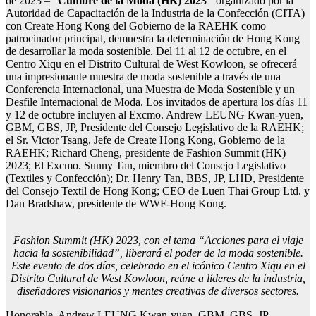
de 2023 – “
Cumbre de la Moda (HK) 2023″
organizado por la
Autoridad de Capacitación de la Industria de la Confección (CITA)
con Create Hong Kong del Gobierno de la RAEHK como
patrocinador principal, demuestra la determinación de Hong Kong
de desarrollar la moda sostenible. Del 11 al 12 de octubre, en el
Centro Xiqu en el Distrito Cultural de West Kowloon, se ofrecerá
una impresionante muestra de moda sostenible a través de una
Conferencia Internacional, una Muestra de Moda Sostenible y un
Desfile Internacional de Moda. Los invitados de apertura los días 11
y 12 de octubre incluyen al Excmo. Andrew LEUNG Kwan-yuen,
GBM, GBS, JP, Presidente del Consejo Legislativo de la RAEHK;
el Sr. Victor Tsang, Jefe de Create Hong Kong, Gobierno de la
RAEHK; Richard Cheng, presidente de Fashion Summit (HK)
2023; El Excmo. Sunny Tan, miembro del Consejo Legislativo
(Textiles y Confección); Dr. Henry Tan, BBS, JP, LHD, Presidente
del Consejo Textil de Hong Kong; CEO de Luen Thai Group Ltd. y
Dan Bradshaw, presidente de WWF-Hong Kong.
Fashion Summit (HK) 2023, con el tema “Acciones para el viaje
hacia la sostenibilidad”, liberará el poder de la moda sostenible.
Este evento de dos días, celebrado en el icónico Centro Xiqu en el
Distrito Cultural de West Kowloon, reúne a líderes de la industria,
diseñadores visionarios y mentes creativas de diversos sectores.
Honorable. Andrew LEUNG Kwan-yuen, GBM, GBS, JP,