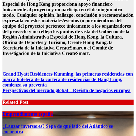
Especial de Hong Kong proporciona apoyo financiero
únicamente al proyecto y no participa en él de ningún otro
modo. Cualquier opinión, hallazgo, conclusión o recomendación
expresada en estos materiales/eventos (o por miembros del
equipo del proyecto) pertenece únicamente a los organizadores
del proyecto y no refleja los puntos de vista del Gobierno de la
Región Administrativa Especial de Hong Kong, la Cultura,
Oficina de Deportes y Turismo, Create Hong Kong, la
Secretaría de la Iniciativa CreateSmart o el Comité de
Investigación de la Iniciativa CreateSmart.
Post
Grand Hyatt Residences Kunming, las primeras residencias con
marca hotelera de la cartera de residencias de Hang Lung,
navigation
comienza su preventa
Perspectivas del mercado global – Revista de negocios europea
Related Post
Emprendimiento españa
¿Lanzar inversores? Sepa de qué lado del Atlántico se
encuentra