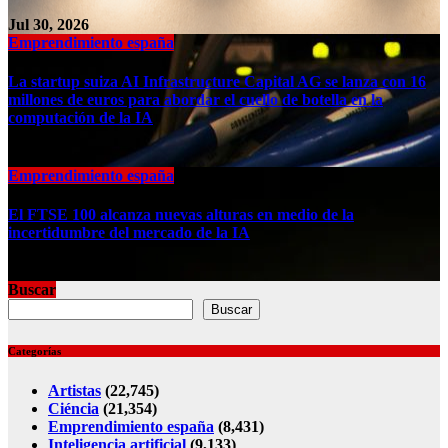
Jul 30, 2026
Emprendimiento españa
La startup suiza AI Infrastructure Capital AG se lanza con 16
millones de euros para abordar el cuello de botella en la
computación de la IA
Jul 30, 2026
Emprendimiento españa
El FTSE 100 alcanza nuevas alturas en medio de la
incertidumbre del mercado de la IA
Jul 30, 2026
Buscar
Buscar
Categorías
Artistas
(22,745)
Ciéncia
(21,354)
Emprendimiento españa
(8,431)
Inteligencia artificial
(9,133)