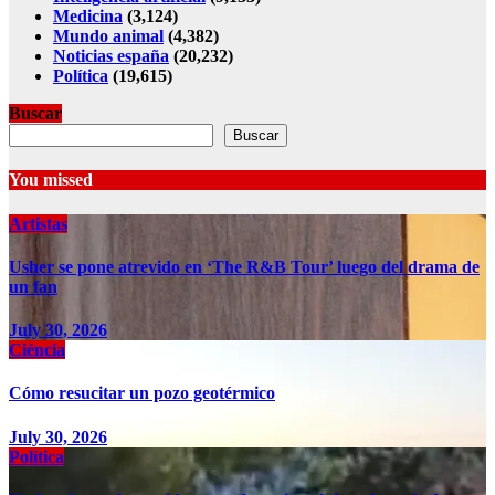
Medicina
(3,124)
Mundo animal
(4,382)
Noticias españa
(20,232)
Política
(19,615)
Buscar
Buscar
You missed
Artistas
Usher se pone atrevido en ‘The R&B Tour’ luego del drama de
un fan
July 30, 2026
Ciéncia
Cómo resucitar un pozo geotérmico
July 30, 2026
Política