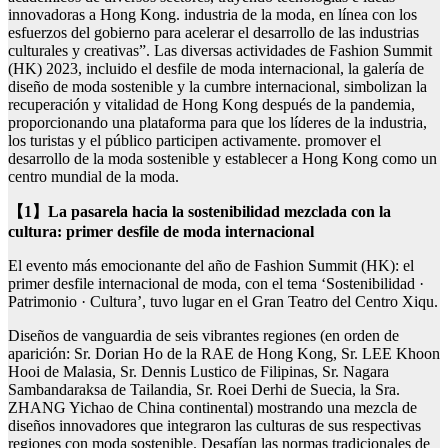
innovadoras a Hong Kong. industria de la moda, en línea con los
esfuerzos del gobierno para acelerar el desarrollo de las industrias
culturales y creativas”. Las diversas actividades de Fashion Summit
(HK) 2023, incluido el desfile de moda internacional, la galería de
diseño de moda sostenible y la cumbre internacional, simbolizan la
recuperación y vitalidad de Hong Kong después de la pandemia,
proporcionando una plataforma para que los líderes de la industria,
los turistas y el público participen activamente. promover el
desarrollo de la moda sostenible y establecer a Hong Kong como un
centro mundial de la moda.
【1】La pasarela hacia la sostenibilidad mezclada con la
cultura: primer desfile de moda internacional
El evento más emocionante del año de Fashion Summit (HK): el
primer desfile internacional de moda, con el tema ‘Sostenibilidad ·
Patrimonio · Cultura’, tuvo lugar en el Gran Teatro del Centro Xiqu.
Diseños de vanguardia de seis vibrantes regiones (en orden de
aparición: Sr. Dorian Ho de la RAE de Hong Kong, Sr. LEE Khoon
Hooi de Malasia, Sr. Dennis Lustico de Filipinas, Sr. Nagara
Sambandaraksa de Tailandia, Sr. Roei Derhi de Suecia, la Sra.
ZHANG Yichao de China continental) mostrando una mezcla de
diseños innovadores que integraron las culturas de sus respectivas
regiones con moda sostenible. Desafían las normas tradicionales de