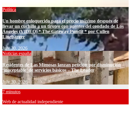
July 30, 2026
Política
Un hombre enloquecido paga el precio máximo después de
llevar un cuchillo a un tiroteo con agentes del condado de Los
Ángeles (VIDEO) * The Gateway Pundit * por Cullen
Linebarger
July 30, 2026
Noticias españa
Residentes de Las Mimosas lanzan petición por disminución
‘inaceptable’ de servicios básicos – The Leader
July 30, 2026
7 minutos
Web de actualidad independiente