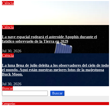
Ciéncia
Cómo resucitar un pozo geotérmico
Jul 30, 2026
Ciéncia
La nave espacial rodeará el asteroide Apophis durante el
fatídico sobrevuelo de la Tierra en 2029
Jul 30, 2026
Ciéncia
La luna llena de julio deleita a los observadores del cielo de todo
el mundo. Aquí están nuestras mejores fotos de la majestuosa
Buck Moon.
Jul 30, 2026
Buscar
Buscar
Categorías