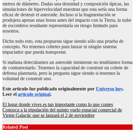
metros de diámetro. Dadas una densidad y composición típicas, las
simulaciones de hipervelocidad muestran que esta sería una forma
eficaz de destruir el asteroide. Incluso si la fragmentación se
produjera apenas unas horas antes del impacto con la Tierra, la nube
de escombros resultante representaría un riesgo limitado para
nosotros.
Dicho todo esto, esta propuesta sigue siendo sólo una prueba de
concepto. No tenemos cohetes para lanzar ni ningún sistema
impactador que pueda transportar.
Si mañana detectáramos un asteroide inminente no tendríamos forma
de contrarrestarlo. Tenemos la capacidad de construir un cohete de
defensa planetaria, pero la pregunta sigue siendo si tenemos la
voluntad de construir uno.
Este artículo fue publicado originalmente por
Universo hoy
.
Leer el
artículo original
.
Post
El lugar donde vives es tan importante como lo que comes
Conozca a la tripulación del quinto vuelo espacial comercial de
navigation
Virgin Galactic que se lanzará el 2 de noviembre
Related Post