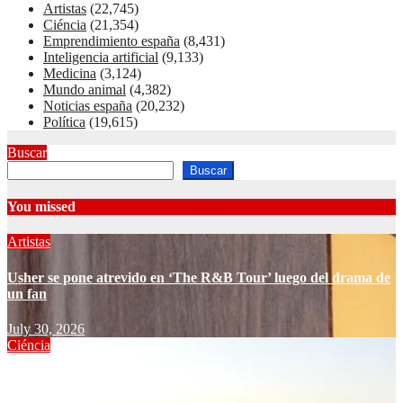
Artistas
(22,745)
Ciéncia
(21,354)
Emprendimiento españa
(8,431)
Inteligencia artificial
(9,133)
Medicina
(3,124)
Mundo animal
(4,382)
Noticias españa
(20,232)
Política
(19,615)
Buscar
Buscar
You missed
Artistas
Usher se pone atrevido en ‘The R&B Tour’ luego del drama de
un fan
July 30, 2026
Ciéncia
Cómo resucitar un pozo geotérmico