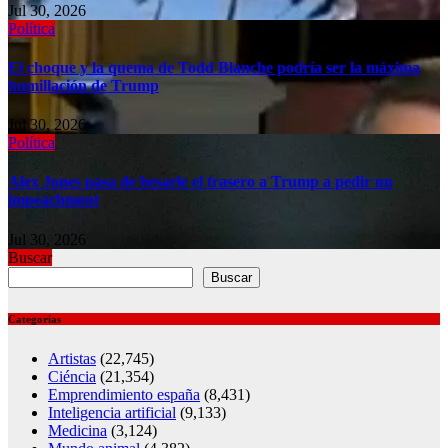
Jul 30, 2026
Política
El choque y la quema de Todd Blanche podría ser la máxima
humillación de Trump
Jul 30, 2026
Política
Alex Jones pasa de besarle el trasero a Trump a pedir un
impeachment
Jul 30, 2026
Buscar
Buscar
Categorías
Artistas
(22,745)
Ciéncia
(21,354)
Emprendimiento españa
(8,431)
Inteligencia artificial
(9,133)
Medicina
(3,124)