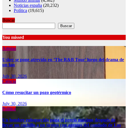
Mundo animal
(4,382)
Noticias españa
(20,232)
Política
(19,615)
Buscar
Buscar
You missed
Artistas
Usher se pone atrevido en ‘The R&B Tour’ luego del drama de
un fan
July 30, 2026
Ciéncia
Cómo resucitar un pozo geotérmico
July 30, 2026
Política
Un hombre enloquecido paga el precio máximo después de
llevar un cuchillo a un tiroteo con agentes del condado de Los