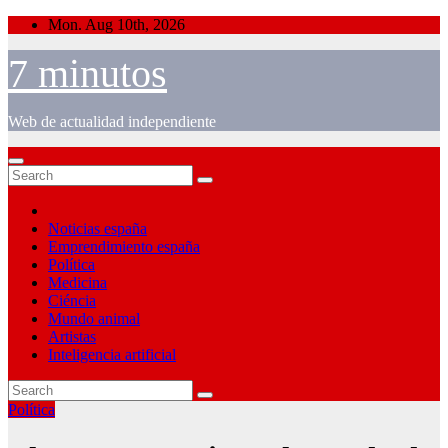
Skip
Mon. Aug 10th, 2026
to
content
7 minutos
Web de actualidad independiente
Noticias españa
Emprendimiento españa
Política
Medicina
Ciéncia
Mundo animal
Artistas
Inteligencia artificial
Política