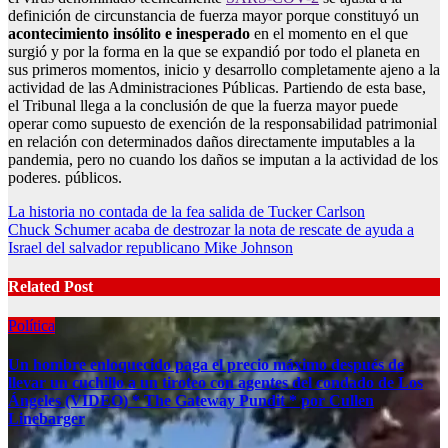
definición de circunstancia de fuerza mayor porque constituyó un
acontecimiento insólito e inesperado
en el momento en el que
surgió y por la forma en la que se expandió por todo el planeta en
sus primeros momentos, inicio y desarrollo completamente ajeno a la
actividad de las Administraciones Públicas. Partiendo de esta base,
el Tribunal llega a la conclusión de que la fuerza mayor puede
operar como supuesto de exención de la responsabilidad patrimonial
en relación con determinados daños directamente imputables a la
pandemia, pero no cuando los daños se imputan a la actividad de los
poderes. públicos.
Post
La historia no contada de la fea salida de Tucker Carlson
Chuck Schumer acaba de destrozar la nota de rescate de ayuda a
navigation
Israel del salvador republicano Mike Johnson
Related Post
Política
Un hombre enloquecido paga el precio máximo después de
llevar un cuchillo a un tiroteo con agentes del condado de Los
Ángeles (VIDEO) * The Gateway Pundit * por Cullen
Linebarger