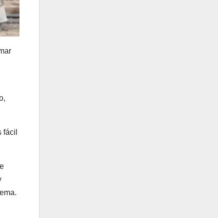
amar
o,
 fácil
de
y
tema.