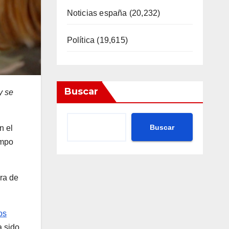
Noticias españa
(20,232)
Política
(19,615)
Buscar
y se
Buscar
n el
empo
era de
os
a sido