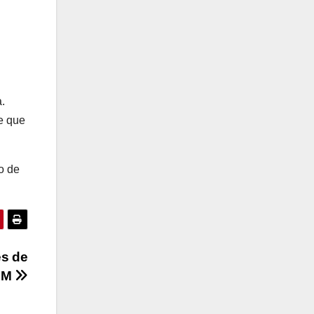
.
e que
to de
es de
AM