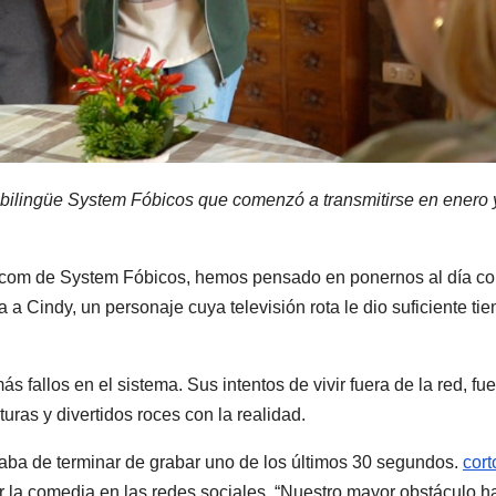
bilingüe System Fóbicos que comenzó a transmitirse en enero 
itcom de System Fóbicos, hemos pensado en ponernos al día co
a a Cindy, un personaje cuya televisión rota le dio suficiente ti
fallos en el sistema. Sus intentos de vivir fuera de la red, fu
ras y divertidos roces con la realidad.
baba de terminar de grabar uno de los últimos 30 segundos.
cort
 la comedia en las redes sociales. “Nuestro mayor obstáculo h