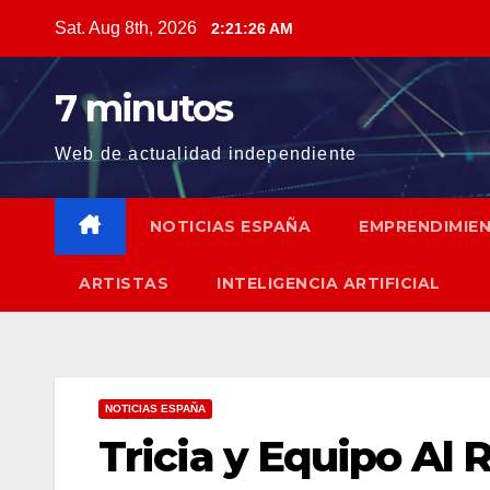
Skip
Sat. Aug 8th, 2026
2:21:28 AM
to
content
7 minutos
Web de actualidad independiente
NOTICIAS ESPAÑA
EMPRENDIMIE
ARTISTAS
INTELIGENCIA ARTIFICIAL
NOTICIAS ESPAÑA
Tricia y Equipo Al 