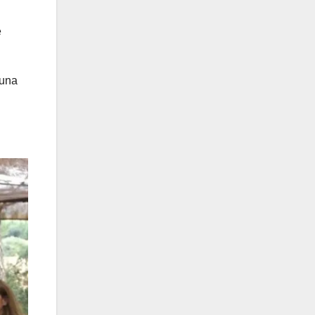
e
 una